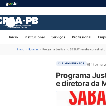
g
o
v
.br
Início
Institucional
Serviços
Profissional
Emp
Início
›
Notícias
›
Programa Justiça no SESMT recebe conselheiro 
ÚLTIMOS EVENTOS
11 de març
Programa Just
e diretora da