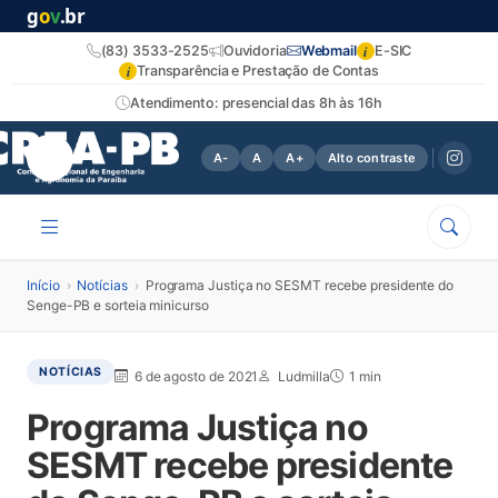
g
o
v
.br
i
(83) 3533-2525
Ouvidoria
Webmail
E-SIC
i
Transparência e Prestação de Contas
Atendimento: presencial das 8h às 16h
A-
A
A+
Alto contraste
Início
›
Notícias
›
Programa Justiça no SESMT recebe presidente do
Senge-PB e sorteia minicurso
NOTÍCIAS
6 de agosto de 2021
Ludmilla
1 min
Programa Justiça no
SESMT recebe presidente