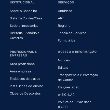
INSTITUCIONAL
SERVIÇOS
(abre em nova aba)
(abre em nova aba)
Sobre o Conselho
Anuidade
(abre em nova aba)
(abre em nova aba)
Sistema Confea/Crea
ART
Sede e Inspetorias
Registro
Diretoria, Plenário e
Tabela de Serviços
(abre em nova aba)
Câmaras
Formulários
PROFISSIONAIS E
ACESSO À INFORMAÇÃO
EMPRESAS
Notícias
Área profissional
Editais
Área empresa
Transparência e Prestação
Entidades de classe
(abre em nova aba)
de Contas
Instituições de ensino
Eleições 2026
Clube de Descontos
e-SIC (LAI)
Política de Privacidade
(LGPD)