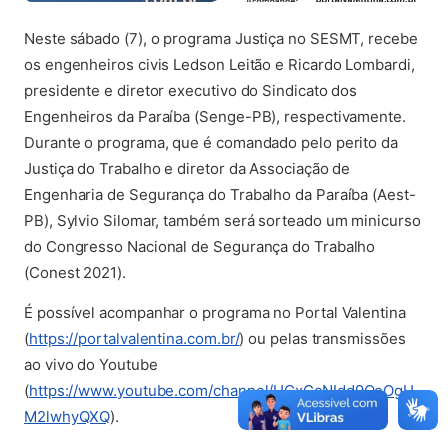
Neste sábado (7), o programa Justiça no SESMT, recebe
os engenheiros civis Ledson Leitão e Ricardo Lombardi,
presidente e diretor executivo do Sindicato dos
Engenheiros da Paraíba (Senge-PB), respectivamente.
Durante o programa, que é comandado pelo perito da
Justiça do Trabalho e diretor da Associação de
Engenharia de Segurança do Trabalho da Paraíba (Aest-
PB), Sylvio Silomar, também será sorteado um minicurso
do Congresso Nacional de Segurança do Trabalho
(Conest 2021).
É possível acompanhar o programa no Portal Valentina
(abre em nova aba)
(
https://portalvalentina.com.br/
) ou pelas transmissões
ao vivo do Youtube
(
https://www.youtube.com/channel/UCxGcNIdd9QoOgH
(abre em nova aba)
M2lwhyQXQ
).