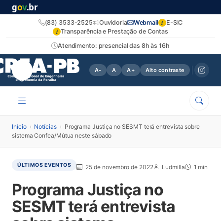
g
o
v
.br
i
(83) 3533-2525
Ouvidoria
Webmail
E-SIC
i
Transparência e Prestação de Contas
Atendimento: presencial das 8h às 16h
A-
A
A+
Alto contraste
Início
›
Notícias
›
Programa Justiça no SESMT terá entrevista sobre
sistema Confea/Mútua neste sábado
ÚLTIMOS EVENTOS
25 de novembro de 2022
Ludmilla
1 min
Programa Justiça no
SESMT terá entrevista