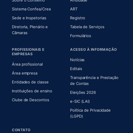
Sobre o Conselho
Anuidade
(abre em nova aba)
(abre em nova aba)
Sistema Confea/Crea
ART
Sede e Inspetorias
Registro
Diretoria, Plenário e
Tabela de Serviços
(abre em nova aba)
Câmaras
Formulários
PROFISSIONAIS E
ACESSO À INFORMAÇÃO
EMPRESAS
Notícias
Área profissional
Editais
Área empresa
Transparência e Prestação
Entidades de classe
(abre em nova aba)
de Contas
Instituições de ensino
Eleições 2026
Clube de Descontos
e-SIC (LAI)
Política de Privacidade
(LGPD)
CONTATO