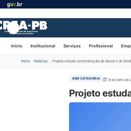
g
o
v
.br
Início
Institucional
Serviços
Profissional
Emp
Início
›
Notícias
›
Projeto estuda contaminação do diesel e do biod
SEM CATEGORIA
8 de julho de
Projeto estud