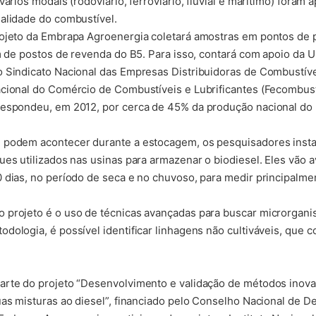
vários modais (rodoviário, ferroviário, fluvial e marítimo) fora
alidade do combustível.
rojeto da Embrapa Agroenergia coletará amostras em pontos de 
m de postos de revenda do B5. Para isso, contará com apoio da Un
 Sindicato Nacional das Empresas Distribuidoras de Combustíve
cional do Comércio de Combustíveis e Lubrificantes (Fecombustív
respondeu, em 2012, por cerca de 45% da produção nacional do 
 podem acontecer durante a estocagem, os pesquisadores inst
es utilizados nas usinas para armazenar o biodiesel. Eles vão a
 dias, no período de seca e no chuvoso, para medir principalme
 projeto é o uso de técnicas avançadas para buscar microrgan
dologia, é possível identificar linhagens não cultiváveis, que
arte do projeto “Desenvolvimento e validação de métodos inovad
uas misturas ao diesel”, financiado pelo Conselho Nacional de D