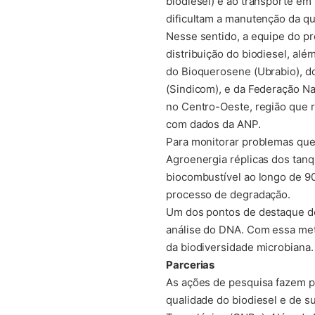
biodiesel) e ao transporte em 
dificultam a manutenção da qu
Nesse sentido, a equipe do p
distribuição do biodiesel, alé
do Bioquerosene (Ubrabio), do
(Sindicom), e da Federação Na
no Centro-Oeste, região que 
com dados da ANP.
Para monitorar problemas que
Agroenergia réplicas dos tanqu
biocombustível ao longo de 90
processo de degradação.
Um dos pontos de destaque do
análise do DNA. Com essa meto
da biodiversidade microbiana.
Parcerias
As ações de pesquisa fazem p
qualidade do biodiesel e de s