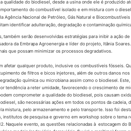
 qualidade do biodiesel, desde a usina onde ele é produzido at
mportamento do combustível isolado e em mistura com o diesel. 
 pela Agência Nacional de Petróleo, Gás Natural e Biocombustívei
tam identificar adulteração, degradação e contaminação química
os, também serão desenvolvidas estratégias para inibir a ação d
sadora da Embrapa Agroenergia e líder do projeto, Itânia Soares
onais que possam minimizar os processos degradativos.
 afetar qualquer produto, inclusive os combustíveis fósseis. 
pimento de filtros e bicos injetores, além de outros danos nos 
egradação química ou microbiana assim como o biodiesel. Este, 
aior tendência a reter umidade, favorecendo o crescimento de m
podem comprometer a qualidade do biodiesel, pois causam oxid
biodiesel, são necessárias ações em todos os pontos da cadeia, d
la mistura, pelo armazenamento e pelo transporte. Isso foi des
s, institutos de pesquisa e governo em workshop sobre o tema 
2. Naquele evento, as questões relacionadas à estocagem do B