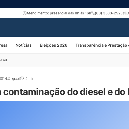
Atendimento: presencial das 8h às 16h
(83) 3533-2525
O
resa
Notícias
Eleições 2026
Transparência e Prestação
iesel
 2014
grazi
4 min
a contaminação do diesel e do 