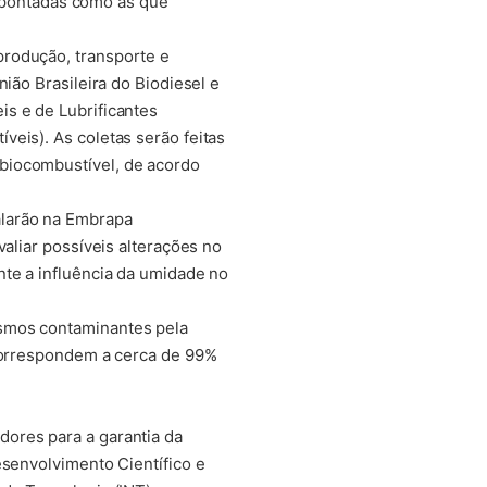
m apontadas como as que
produção, transporte e
ião Brasileira do Biodiesel e
is e de Lubrificantes
eis). As coletas serão feitas
biocombustível, de acordo
alarão na Embrapa
valiar possíveis alterações no
nte a influência da umidade no
ismos contaminantes pela
 correspondem a cerca de 99%
ores para a garantia da
esenvolvimento Científico e