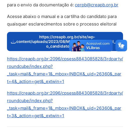
para o envio da documentação é:
cerpb@creapb.org.br
Acesse abaixo o manual e a cartilha do candidato para
quaisquer esclarecimentos sobre o processo eleitoral
https://creapb.org.br/site/wp-
content/uploads/2023/08/Manual_0784021_Manual_d
o_candidato_2023.pdf
https://creapb.org.br:2096/cpsess8843085828/3rdparty/
roundcube/index.php?
_task=mail&_frame=1&_mbox=INBOX&_uid=26360&_par
t=4&_action=get&_extwin=1
https://creapb.org.br:2096/cpsess8843085828/3rdparty/
roundcube/index.php?
_task=mail&_frame=1&_mbox=INBOX&_uid=26360&_par
t=3&_action=get&_extwin=1