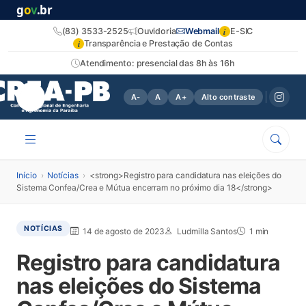
g
o
v
.br
i
(83) 3533-2525
Ouvidoria
Webmail
E-SIC
i
Transparência e Prestação de Contas
Atendimento: presencial das 8h às 16h
A-
A
A+
Alto contraste
Início
›
Notícias
›
<strong>Registro para candidatura nas eleições do
Sistema Confea/Crea e Mútua encerram no próximo dia 18</strong>
NOTÍCIAS
14 de agosto de 2023
Ludmilla Santos
1 min
Registro para candidatura
nas eleições do Sistema