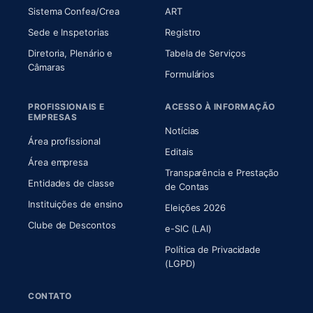
(abre em nova aba)
(abre em nova aba)
Sistema Confea/Crea
ART
Sede e Inspetorias
Registro
Diretoria, Plenário e
Tabela de Serviços
(abre em nova aba)
Câmaras
Formulários
PROFISSIONAIS E
ACESSO À INFORMAÇÃO
EMPRESAS
Notícias
Área profissional
Editais
Área empresa
Transparência e Prestação
Entidades de classe
(abre em nova aba)
de Contas
Instituições de ensino
Eleições 2026
Clube de Descontos
e-SIC (LAI)
Política de Privacidade
(LGPD)
CONTATO