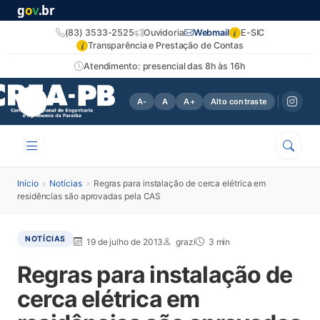
g
o
v
.br
i
(83) 3533-2525
Ouvidoria
Webmail
E-SIC
i
Transparência e Prestação de Contas
Atendimento: presencial das 8h às 16h
A-
A
A+
Alto contraste
Início
›
Notícias
›
Regras para instalação de cerca elétrica em
residências são aprovadas pela CAS
NOTÍCIAS
19 de julho de 2013
grazi
3 min
Regras para instalação de
cerca elétrica em