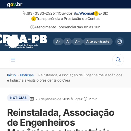
g
o
v
.br
i
(83) 3533-2525
Ouvidoria
Webmail
E-SIC
i
Transparência e Prestação de Contas
Atendimento: presencial das 8h às 16h
A-
A
A+
Alto contraste
Início
›
Notícias
›
Reinstalada, Associação de Engenheiros Mecânicos
e Industriais visita o presidente do Crea
NOTÍCIAS
23 de janeiro de 2019
grazi
2 min
Reinstalada, Associação
de Engenheiros