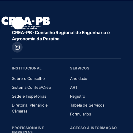
CREA-PB · Conselho Regional de Engenharia e
Agronomia da Paraíba
INSTITUCIONAL
SERVIÇOS
(abre em nova aba)
(abre em nova aba)
Sobre o Conselho
Anuidade
(abre em nova aba)
(abre em nova aba)
Sistema Confea/Crea
ART
Sede e Inspetorias
Registro
Diretoria, Plenário e
Tabela de Serviços
(abre em nova aba)
Câmaras
Formulários
PROFISSIONAIS E
ACESSO À INFORMAÇÃO
EMPRESAS