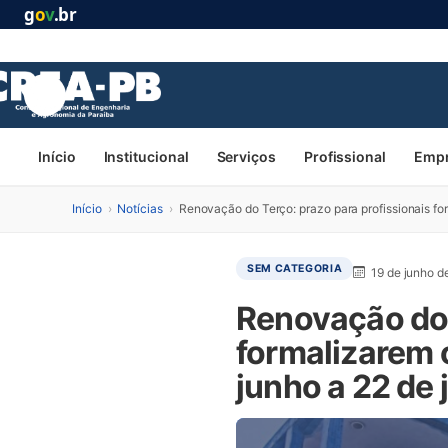
g
o
v
.br
Início
Institucional
Serviços
Profissional
Emp
Início
›
Notícias
›
Renovação do Terço: prazo para profissionais fo
SEM CATEGORIA
19 de junho d
Renovação do 
formalizarem 
junho a 22 de 