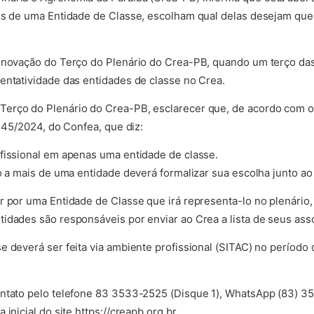
is de uma Entidade de Classe, escolham qual delas desejam que
enovação do Terço do Plenário do Crea-PB, quando um terço das
entatividade das entidades de classe no Crea.
erço do Plenário do Crea-PB, esclarecer que, de acordo com o
.145/2024, do Confea, que diz:
fissional em apenas uma entidade de classe.
o a mais de uma entidade deverá formalizar sua escolha junto ao
r por uma Entidade de Classe que irá representa-lo no plenário, 
idades são responsáveis por enviar ao Crea a lista de seus ass
e deverá ser feita via ambiente profissional (SITAC) no período
ontato pelo telefone 83 3533-2525 (Disque 1), WhatsApp (83) 35
inicial do site https://creapb.org.br.