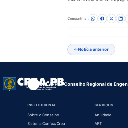
Compartilhar:
Notícia anterior
CREA-PB · Conselho Regional de Engenh
INSTITUCIONAL
SERVIÇOS
(abre em nova aba)
(abre em
Sobre o Conselho
Anuidade
(abre em nova aba)
(abre em nova 
Sistema Confea/Crea
ART