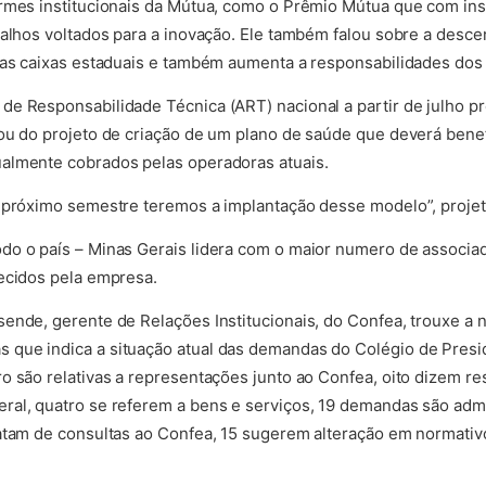
rmes institucionais da Mútua, como o Prêmio Mútua que com ins
balhos voltados para a inovação. Ele também falou sobre a desce
das caixas estaduais e também aumenta a responsabilidades dos r
e Responsabilidade Técnica (ART) nacional a partir de julho p
ou do projeto de criação de um plano de saúde que deverá bene
almente cobrados pelas operadoras atuais.
o próximo semestre teremos a implantação desse modelo”, projet
do o país – Minas Gerais lidera com o maior numero de associa
ecidos pela empresa.
ende, gerente de Relações Institucionais, do Confea, trouxe a
que indica a situação atual das demandas do Colégio de Presi
o são relativas a representações junto ao Confea, oito dizem r
al, quatro se referem a bens e serviços, 19 demandas são admi
atam de consultas ao Confea, 15 sugerem alteração em normativ