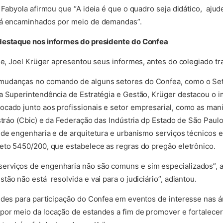
, Fabyola afirmou que “A ideia é que o quadro seja didático, aj
já encaminhados por meio de demandas”.
destaque nos informes do presidente do Confea
de, Joel Krüger apresentou seus informes, antes do colegiado tra
mudanças no comando de alguns setores do Confea, como o Set
a Superintendência de Estratégia e Gestão, Krüger destacou o i
ocado junto aos profissionais e setor empresarial, como as ma
stráo (Cbic) e da Federação das Indústria dp Estado de São Paulo
 de engenharia e de arquitetura e urbanismo serviços técnicos 
eto 5450/200, que estabelece as regras do pregão eletrônico.
rviços de engenharia não são comuns e sim especializados”, a
ão não está resolvida e vai para o judiciário”, adiantou.
ndes para participação do Confea em eventos de interesse nas á
or meio da locação de estandes a fim de promover e fortalecer o