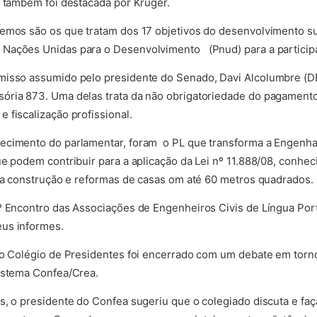
, também foi destacada por Krüger.
vemos são os que tratam dos 17 objetivos do desenvolvimento su
Nações Unidas para o Desenvolvimento (Pnud) para a participaç
misso assumido pelo presidente do Senado, Davi Alcolumbre (DE
ória 873. Uma delas trata da não obrigatoriedade do pagament
 fiscalização profissional.
ecimento do parlamentar, foram o PL que transforma a Engenhar
e podem contribuir para a aplicação da Lei nº 11.888/08, conhec
a a construção e reformas de casas om até 60 metros quadrados.
0º Encontro das Associações de Engenheiros Civis de Língua Por
us informes.
do Colégio de Presidentes foi encerrado com um debate em torno
Sistema Confea/Crea.
s, o presidente do Confea sugeriu que o colegiado discuta e faç