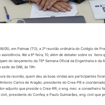
8/05), em Palmas (TO), a 2ª reunião ordinária do Colégio de Pr
 assistência. Até a 6ª feira, 10, além de debater sobre os iten
cipam do lançamento da 76ª Semana Oficial da Engenharia e da 
na sede da OAB, às 19h.
tura da reunião, quem deu as boas vindas aos participantes foram
 Antonio Carlos de Aragão, presidente do Crea-PB e coordenado
dor-adjunto que preside o Crea-RR; o eng. mec. e conselheiro f
civil, presidente do Confea, e Paulo Guimarães, eng. civil que p