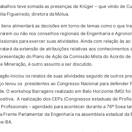
trabalhos teve somada as presenças de Krüger – que vindo de C
lia Figueiredo, diretora da Mútua.
8 itens alimentará as decisões em torno de temas como o que tr
strarem ou não nos conselhos regionais de Engenharia e Agrono
ssionais para exercer suas atividades. Ainda com relação às ao e
tratará da extensão de atribuições relativas aos conhecimentos
apresentação do Plano de Ação da Comissão Mista do Acordo de
e Mineração, é outro assunto a ser discutido.
gão iniciou os relatos de suas atividades seguido de outros pr
o levou os presidentes ao Congresso Nacional para defender Pr
ade. O workshop Barragens realizado em Belo Horizonte (MG) fo
positiva. A realização dos CEPs (Congressos estaduais de Profis
Profissionais – agendado para acontecer durante a 76ª Soea 
da Frente Parlamentar da Engenharia na assembleia estadual da 
ea-BA.