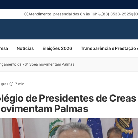
Atendimento: presencial das 8h às 16h
(83) 3533-2525
O
resa
Notícias
Eleições 2026
Transparência e Prestação
 lançamento da 76ª Soea movimentam Palmas
grazi
7 min
légio de Presidentes de Creas
movimentam Palmas