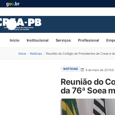
g
o
v
.br
Início
Institucional
Serviços
Profissional
Emp
Início
›
Notícias
›
Reunião do Colégio de Presidentes de Creas e
NOTÍCIAS
9 de maio de 2019
Reunião do Co
da 76ª Soea 