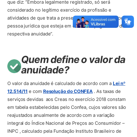
que diz: “Embora legalmente registrado, só será
considerado no legítimo exercício da profissão e
atividades de que trata a presente lei o profissional ou
pessoa jurídica que esteja em dia com o pagamento da
respectiva anuidade”.
Quem define o valor da
anuidade?
O valor da anuidade é calculado de acordo com a
Lei nº
(abre em nova aba)
(abre em nova aba)
12.514/11
e com
Resolução do CONFEA
. As taxas de
serviços devidas aos Creas no exercício 2018 constam
em tabela estabelecidas pelo Confea, cujos valores são
reajustados anualmente de acordo com a variação
integral do Índice Nacional de Preços ao Consumidor –
INPC , calculado pela Fundação Instituto Brasileiro de