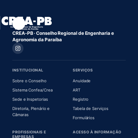
CREA-PB · Conselho Regional de Engenharia e
Agronomia da Paraíba
INSTITUCIONAL
SERVIÇOS
(abre em nova aba)
(abre em nova aba)
Sobre o Conselho
Anuidade
(abre em nova aba)
(abre em nova aba)
Sistema Confea/Crea
ART
Sede e Inspetorias
Registro
Diretoria, Plenário e
Tabela de Serviços
(abre em nova aba)
Câmaras
Formulários
PROFISSIONAIS E
ACESSO À INFORMAÇÃO
EMPRESAS