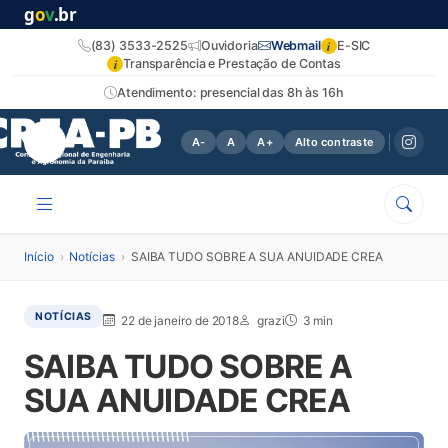
g
o
v
.br
i
(83) 3533-2525
Ouvidoria
Webmail
E-SIC
i
Transparência e Prestação de Contas
Atendimento: presencial das 8h às 16h
A-
A
A+
Alto contraste
Início
›
Notícias
›
SAIBA TUDO SOBRE A SUA ANUIDADE CREA
NOTÍCIAS
22 de janeiro de 2018
grazi
3 min
SAIBA TUDO SOBRE A
SUA ANUIDADE CREA