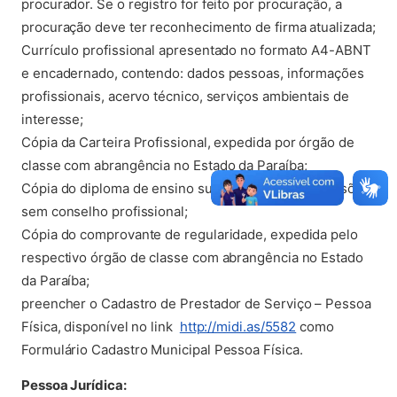
procurador. Se o registro for feito por procuração, a
procuração deve ter reconhecimento de firma atualizada;
Currículo profissional apresentado no formato A4-ABNT
e encadernado, contendo: dados pessoas, informações
profissionais, acervo técnico, serviços ambientais de
interesse;
Cópia da Carteira Profissional, expedida por órgão de
classe com abrangência no Estado da Paraíba;
Cópia do diploma de ensino superior, para as profissões
sem conselho profissional;
Cópia do comprovante de regularidade, expedida pelo
respectivo órgão de classe com abrangência no Estado
da Paraíba;
preencher o Cadastro de Prestador de Serviço – Pessoa
(abre em nova a
Física, disponível no link
http://midi.as/5582
como
Formulário Cadastro Municipal Pessoa Física.
Pessoa Jurídica: