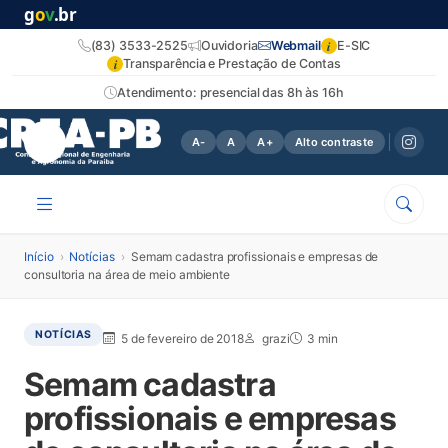
g
o
v
.br
i
(83) 3533-2525
Ouvidoria
Webmail
E-SIC
i
Transparência e Prestação de Contas
Atendimento: presencial das 8h às 16h
A-
A
A+
Alto contraste
Início
›
Notícias
›
Semam cadastra profissionais e empresas de
consultoria na área de meio ambiente
NOTÍCIAS
5 de fevereiro de 2018
grazi
3 min
Semam cadastra
profissionais e empresas