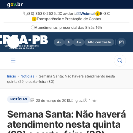
g
o
v
.br
i
(83) 3533-2525
Ouvidoria
Webmail
E-SIC
i
Transparência e Prestação de Contas
Atendimento: presencial das 8h às 16h
A-
A
A+
Alto contraste
Início
›
Notícias
›
Semana Santa: Não haverá atendimento nesta
quinta (29) e sexta-feira (30)
NOTÍCIAS
28 de março de 2018
grazi
1 min
Semana Santa: Não haverá
atendimento nesta quinta