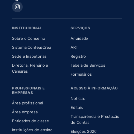
INSTITUCIONAL
SERVIÇOS
(abre em nova aba)
(abre em nova aba)
Sobre o Conselho
Anuidade
(abre em nova aba)
(abre em nova aba)
Sistema Confea/Crea
ART
Sede e Inspetorias
Registro
Diretoria, Plenário e
Tabela de Serviços
(abre em nova aba)
Câmaras
Formulários
PROFISSIONAIS E
ACESSO À INFORMAÇÃO
EMPRESAS
Notícias
Área profissional
Editais
Área empresa
Transparência e Prestação
Entidades de classe
(abre em nova aba)
de Contas
Instituições de ensino
Eleições 2026