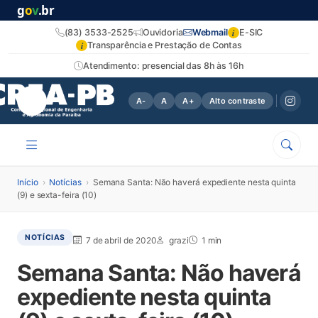
g
o
v
.br
i
(83) 3533-2525
Ouvidoria
Webmail
E-SIC
i
Transparência e Prestação de Contas
Atendimento: presencial das 8h às 16h
A-
A
A+
Alto contraste
Início
›
Notícias
›
Semana Santa: Não haverá expediente nesta quinta
(9) e sexta-feira (10)
NOTÍCIAS
7 de abril de 2020
grazi
1 min
Semana Santa: Não haverá
expediente nesta quinta