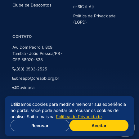
Clube de Descontos
e-SIC (LAI)
Política de Privacidade
(LGPD)
CONTATO
Av. Dom Pedro I, 809
Tambiá · João Pessoa/PB ·
CEP 58020-538
(83) 3533-2525
creapb@creapb.org.br
Ouvidoria
Utilizamos cookies para medir e melhorar sua experiência
© 2026 CREA-PB · Todos os direitos reservados
no portal. Você pode aceitar ou recusar os cookies de
Acessibilidade
·
Mapa do site
·
LGPD
análise. Saiba mais na
Política de Privacidade
.
Recusar
Aceitar
(abre em nova aba)
Desenvolvido por
Axium Analytics