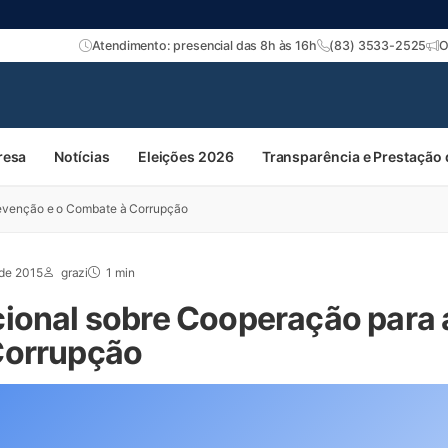
Atendimento: presencial das 8h às 16h
(83) 3533-2525
O
resa
Notícias
Eleições 2026
Transparência e Prestação
revenção e o Combate à Corrupção
 de 2015
grazi
1 min
ional sobre Cooperação para 
Corrupção