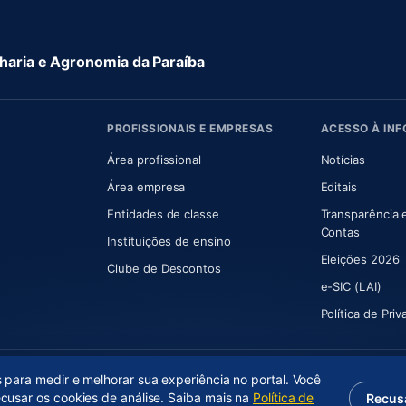
aria e Agronomia da Paraíba
PROFISSIONAIS E EMPRESAS
ACESSO À IN
 nova aba)
Área profissional
Notícias
aba)
Área empresa
Editais
Entidades de classe
Transparência 
(abre e
Contas
Instituições de ensino
Eleições 2026
Clube de Descontos
e-SIC (LAI)
Política de Pri
s para medir e melhorar sua experiência no portal. Você
ecusar os cookies de análise. Saiba mais na
Política de
Recus