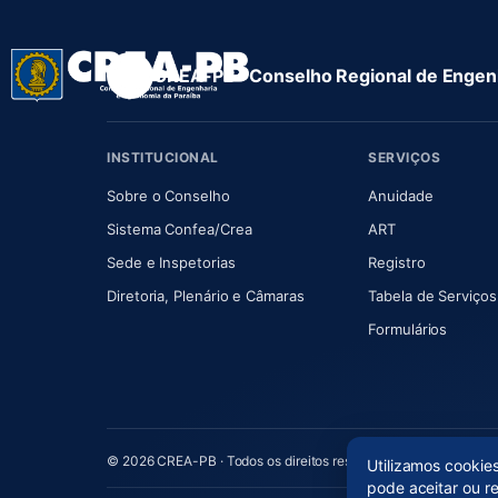
CREA-PB · Conselho Regional de Engenh
INSTITUCIONAL
SERVIÇOS
(abre em nova aba)
(abre em
Sobre o Conselho
Anuidade
(abre em nova aba)
(abre em nova 
Sistema Confea/Crea
ART
Sede e Inspetorias
Registro
(abre em nova aba)
Diretoria, Plenário e Câmaras
Tabela de Serviços
Formulários
© 2026 CREA-PB · Todos os direitos reservados
Utilizamos cookie
pode aceitar ou r