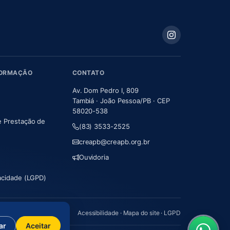
FORMAÇÃO
CONTATO
Av. Dom Pedro I, 809
Tambiá · João Pessoa/PB · CEP
58020-538
e Prestação de
(83) 3533-2525
m nova aba)
creapb@creapb.org.br
Ouvidoria
vacidade (LGPD)
Acessibilidade
·
Mapa do site
·
LGPD
ar
Aceitar