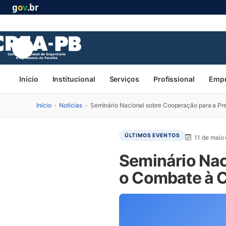
g
o
v
.br
Início
Institucional
Serviços
Profissional
Emp
Início
›
Notícias
›
Seminário Nacional sobre Cooperação para a P
ÚLTIMOS EVENTOS
11 de maio
Seminário Nac
o Combate à 