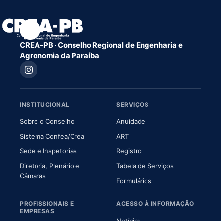
CREA-PB · Conselho Regional de Engenharia e
Agronomia da Paraíba
INSTITUCIONAL
SERVIÇOS
(abre em nova aba)
(abre em nova aba)
Sobre o Conselho
Anuidade
(abre em nova aba)
(abre em nova aba)
Sistema Confea/Crea
ART
Sede e Inspetorias
Registro
Diretoria, Plenário e
Tabela de Serviços
(abre em nova aba)
Câmaras
Formulários
PROFISSIONAIS E
ACESSO À INFORMAÇÃO
EMPRESAS
Notícias