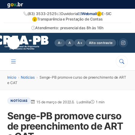
g
o
v
.br
i
(83) 3533-2525
Ouvidoria
Webmail
E-SIC
i
Transparência e Prestação de Contas
Atendimento: presencial das 8h às 16h
A-
A
A+
Alto contraste
Início
›
Notícias
›
Senge-PB promove curso de preenchimento de ART
e CAT
NOTÍCIAS
15 de março de 2022
Ludmilla
1 min
Senge-PB promove curso
de preenchimento de ART