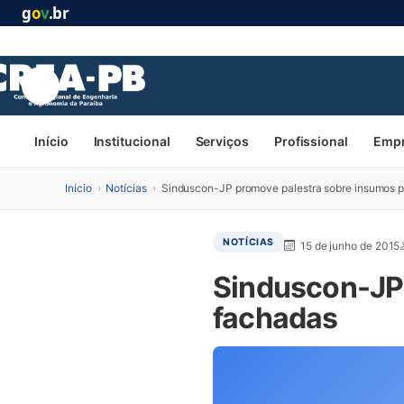
g
o
v
.br
Início
Institucional
Serviços
Profissional
Emp
Início
›
Notícias
›
Sinduscon-JP promove palestra sobre insumos 
NOTÍCIAS
15 de junho de 2015
Sinduscon-JP 
fachadas