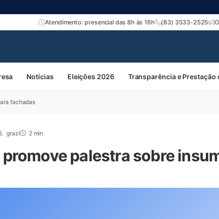
Atendimento: presencial das 8h às 16h
(83) 3533-2525
O
resa
Notícias
Eleições 2026
Transparência e Prestação
para fachadas
grazi
2 min
promove palestra sobre insu