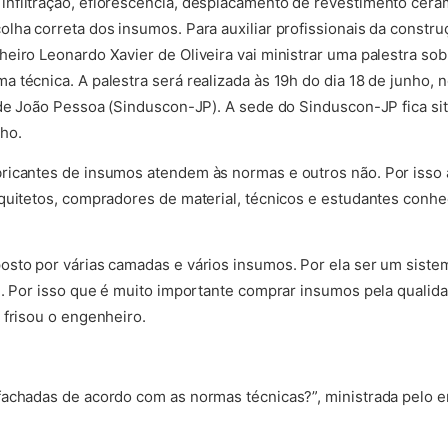
nfiltração, eflorescência, desplacamento de revestimento cerâ
ha correta dos insumos. Para auxiliar profissionais da construç
eiro Leonardo Xavier de Oliveira vai ministrar uma palestra so
técnica. A palestra será realizada às 19h do dia 18 de junho, n
 de João Pessoa (Sinduscon-JP). A sede do Sinduscon-JP fica si
ho.
ricantes de insumos atendem às normas e outros não. Por isso a
rquitetos, compradores de material, técnicos e estudantes con
sto por várias camadas e vários insumos. Por ela ser um sistem
m. Por isso que é muito importante comprar insumos pela qualida
 frisou o engenheiro.
fachadas de acordo com as normas técnicas?”, ministrada pelo 