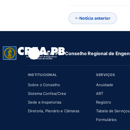
Notícia anterior
CREA-PB · Conselho Regional de Engenh
INSTITUCIONAL
SERVIÇOS
(abre em nova aba)
(abre em
Sobre o Conselho
Anuidade
(abre em nova aba)
(abre em nova 
Sistema Confea/Crea
ART
Sede e Inspetorias
Registro
(abre em nova aba)
Diretoria, Plenário e Câmaras
Tabela de Serviços
Formulários