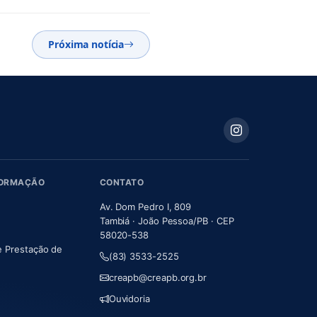
Próxima notícia
FORMAÇÃO
CONTATO
Av. Dom Pedro I, 809
Tambiá · João Pessoa/PB · CEP
58020-538
e Prestação de
(83) 3533-2525
m nova aba)
creapb@creapb.org.br
Ouvidoria