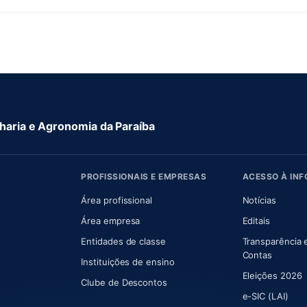
aria e Agronomia da Paraíba
PROFISSIONAIS E EMPRESAS
ACESSO À IN
 nova aba)
Área profissional
Notícias
aba)
Área empresa
Editais
Entidades de classe
Transparência 
(abre e
Contas
Instituições de ensino
Eleições 2026
Clube de Descontos
e-SIC (LAI)