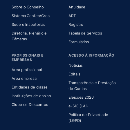
(abre em nova aba)
(abre em nova aba)
Sobre o Conselho
Anuidade
(abre em nova aba)
(abre em nova aba)
Sistema Confea/Crea
ART
Sede e Inspetorias
Registro
Diretoria, Plenário e
Tabela de Serviços
(abre em nova aba)
Câmaras
Formulários
PROFISSIONAIS E
ACESSO À INFORMAÇÃO
EMPRESAS
Notícias
Área profissional
Editais
Área empresa
Transparência e Prestação
Entidades de classe
(abre em nova aba)
de Contas
Instituições de ensino
Eleições 2026
Clube de Descontos
e-SIC (LAI)
Política de Privacidade
(LGPD)