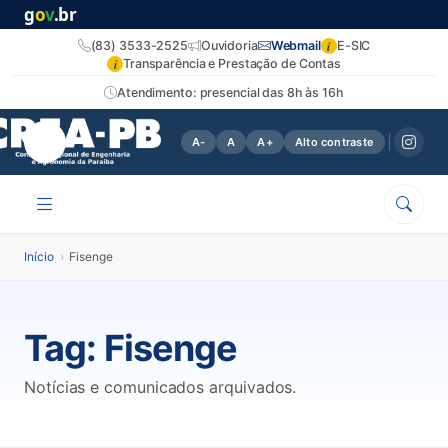
g
o
v
.br
i
(83) 3533-2525
Ouvidoria
Webmail
E-SIC
i
Transparência e Prestação de Contas
Atendimento: presencial das 8h às 16h
A-
A
A+
Alto contraste
Início
›
Fisenge
Tag:
Fisenge
Notícias e comunicados arquivados.