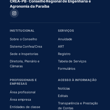
CREA-PB · Conselho Regional de Engenharia e
Agronomia da Paraíba
INSTITUCIONAL
SERVIÇOS
(abre em nova aba)
(abre em nova aba)
Sobre o Conselho
Anuidade
(abre em nova aba)
(abre em nova aba)
Sistema Confea/Crea
ART
Sede e Inspetorias
Registro
Diretoria, Plenário e
Tabela de Serviços
(abre em nova aba)
Câmaras
Formulários
PROFISSIONAIS E
ACESSO À INFORMAÇÃO
EMPRESAS
Notícias
Área profissional
Editais
Área empresa
Transparência e Prestação
Entidades de classe
(abre em nova aba)
de Contas