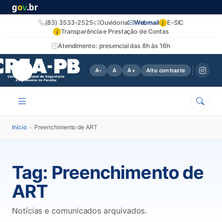
g
o
v
.br
i
(83) 3533-2525
Ouvidoria
Webmail
E-SIC
i
Transparência e Prestação de Contas
Atendimento: presencial das 8h às 16h
A-
A
A+
Alto contraste
Início
›
Preenchimento de ART
Tag:
Preenchimento de
ART
Notícias e comunicados arquivados.