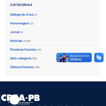
CATEGORIAS
Diálogo do Crea
(2)
Homenagem
(3)
Jornal
(4)
Notícias
(1539)
Próximos Eventos
(12)
Sem categoria
(99)
Últimos Eventos
(99)