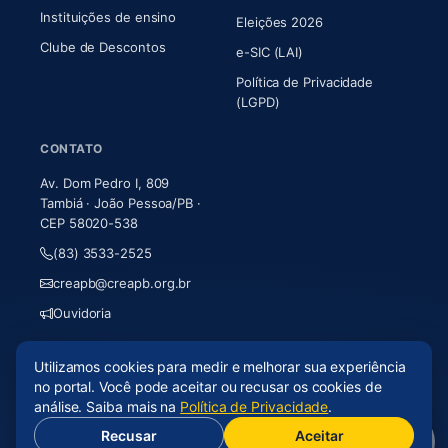
Instituições de ensino
Eleições 2026
Clube de Descontos
e-SIC (LAI)
Política de Privacidade
(LGPD)
CONTATO
Av. Dom Pedro I, 809
Tambiá · João Pessoa/PB ·
CEP 58020-538
(83) 3533-2525
creapb@creapb.org.br
Ouvidoria
Utilizamos cookies para medir e melhorar sua experiência
© 2026 CREA-PB · Todos os direitos reservados
no portal. Você pode aceitar ou recusar os cookies de
Acessibilidade
·
Mapa do site
·
LGPD
análise. Saiba mais na
Política de Privacidade
.
Recusar
Aceitar
(abre em nova aba)
Desenvolvido por
Axium Analytics