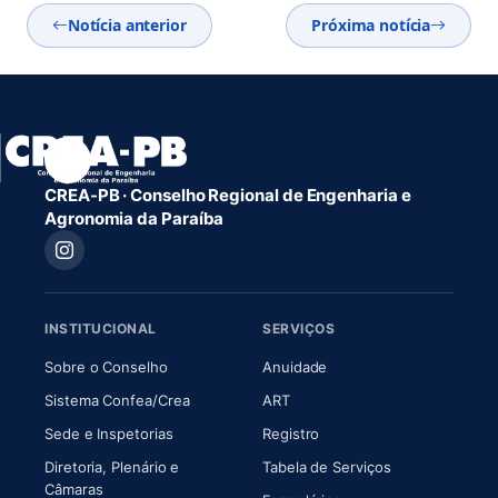
Notícia anterior
Próxima notícia
CREA-PB · Conselho Regional de Engenharia e
Agronomia da Paraíba
INSTITUCIONAL
SERVIÇOS
(abre em nova aba)
(abre em nova aba)
Sobre o Conselho
Anuidade
(abre em nova aba)
(abre em nova aba)
Sistema Confea/Crea
ART
Sede e Inspetorias
Registro
Diretoria, Plenário e
Tabela de Serviços
(abre em nova aba)
Câmaras