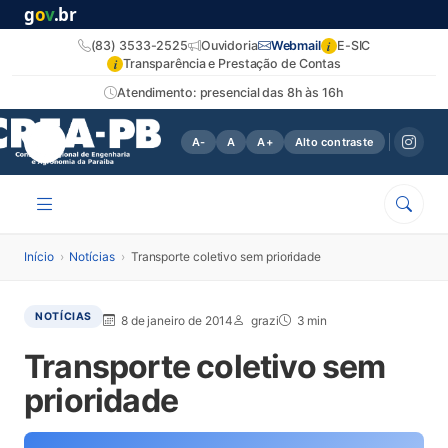
g
o
v
.br
i
(83) 3533-2525
Ouvidoria
Webmail
E-SIC
i
Transparência e Prestação de Contas
Atendimento: presencial das 8h às 16h
A-
A
A+
Alto contraste
Início
›
Notícias
›
Transporte coletivo sem prioridade
NOTÍCIAS
8 de janeiro de 2014
grazi
3 min
Transporte coletivo sem
prioridade