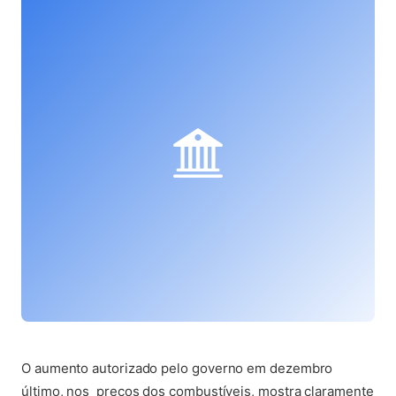
(abre em nova aba)
O aumento autorizado pelo governo em dezembro
último, nos preços dos combustíveis, mostra claramente