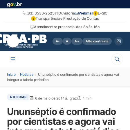
g
o
v
.br
i
(83) 3533-2525
Ouvidoria
Webmail
E-SIC
i
Transparência e Prestação de Contas
Atendimento: presencial das 8h às 16h
A-
A
A+
Alto contraste
Início
›
Notícias
›
Ununséptio é confirmado por cientistas e agora vai
integrar a tabela periódica
NOTÍCIAS
6 de maio de 2014
grazi
1 min
Ununséptio é confirmado
por cientistas e agora vai