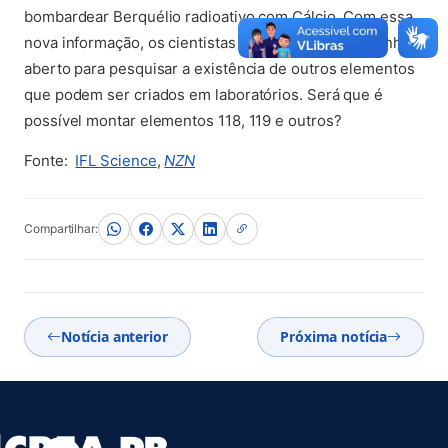
bombardear Berquélio radioativo com Cálcio. Com essa
nova informação, os cientistas agora possuem caminho
aberto para pesquisar a existência de outros elementos
que podem ser criados em laboratórios. Será que é
possível montar elementos 118, 119 e outros?
(abre em nova aba)
(abre em nova aba)
Fonte:
IFL Science
,
NZN
Compartilhar:
Notícia anterior
Próxima notícia