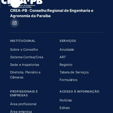
CREA-PB · Conselho Regional de Engenharia e
Agronomia da Paraíba
INSTITUCIONAL
SERVIÇOS
(abre em nova aba)
(abre em nova aba)
Sobre o Conselho
Anuidade
(abre em nova aba)
(abre em nova aba)
Sistema Confea/Crea
ART
Sede e Inspetorias
Registro
Diretoria, Plenário e
Tabela de Serviços
(abre em nova aba)
Câmaras
Formulários
PROFISSIONAIS E
ACESSO À INFORMAÇÃO
EMPRESAS
Notícias
Área profissional
Editais
Área empresa