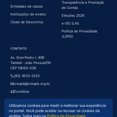
Transparência e Prestação
Entidades de classe
(abre em nova aba)
de Contas
Instituições de ensino
Eleições 2026
Clube de Descontos
e-SIC (LAI)
Política de Privacidade
(LGPD)
CONTATO
Av. Dom Pedro I, 809
Tambiá · João Pessoa/PB ·
CEP 58020-538
(83) 3533-2525
creapb@creapb.org.br
Ouvidoria
Utilizamos cookies para medir e melhorar sua experiência
© 2026 CREA-PB · Todos os direitos reservados
no portal. Você pode aceitar ou recusar os cookies de
Acessibilidade
·
Mapa do site
·
LGPD
análise. Saiba mais na
Política de Privacidade
.