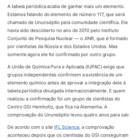
(abre em nova aba)
A tabela periódica acaba de ganhar mais um elemento.
Estamos falando do elemento de número 117, que será
chamado de Ununséptio pela comunidade científica. Ele
havia sido descoberto no ano de 2010 pelo Instituto
Conjunto de Pesquisa Nuclear — o JINR, que é formado
por cientistas da Rússia e dos Estados Unidos. Mas
somente agora ele foi confirmado por outro grupo.
A União de Química Pura e Aplicada (IUPAC) exige que
grupos independentes confirmem a existência de um
elemento químico antes de aprovar a integração dele à
tabela periódica divulgada internacionalmente. E quem
realizou a confirmação foi um grupo de cientistas do
Centro GSI Hemholtz, que fica na Alemanha. A
comprovação do Ununséptio levou quatro anos para sair.
(abre em nova aba)
De acordo com o site
IFL Science
, a comprovação
aconteceu depois que os cientistas do GSI conseguiram