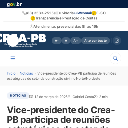
g
o
v
.br
i
(83) 3533-2525
Ouvidoria
Webmail
E-SIC
i
Transparência e Prestação de Contas
Atendimento: presencial das 8h às 16h
A-
A
A+
Alto contraste
Início
›
Notícias
›
Vice-presidente do Crea-PB participa de reuniões
estratégicas do setor da construção civil no Norte/Nordeste
NOTÍCIAS
12 de março de 2026
Gabriel Costa
2 min
Vice-presidente do Crea-
PB participa de reuniões