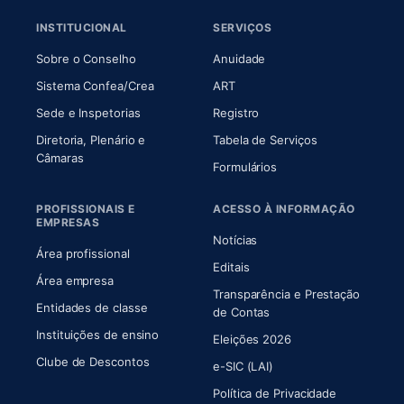
INSTITUCIONAL
SERVIÇOS
(abre em nova aba)
(abre em nova aba)
Sobre o Conselho
Anuidade
(abre em nova aba)
(abre em nova aba)
Sistema Confea/Crea
ART
Sede e Inspetorias
Registro
Diretoria, Plenário e
Tabela de Serviços
(abre em nova aba)
Câmaras
Formulários
PROFISSIONAIS E
ACESSO À INFORMAÇÃO
EMPRESAS
Notícias
Área profissional
Editais
Área empresa
Transparência e Prestação
Entidades de classe
(abre em nova aba)
de Contas
Instituições de ensino
Eleições 2026
Clube de Descontos
e-SIC (LAI)
Política de Privacidade