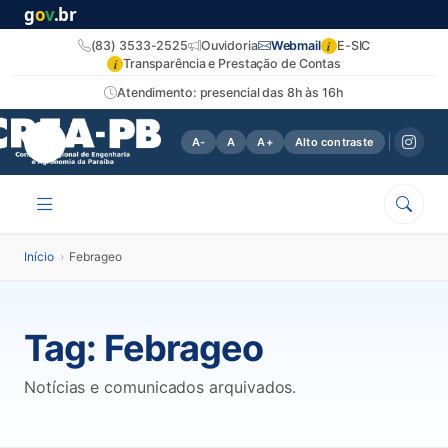
g
o
v
.br
i
(83) 3533-2525
Ouvidoria
Webmail
E-SIC
i
Transparência e Prestação de Contas
Atendimento: presencial das 8h às 16h
A-
A
A+
Alto contraste
Início
›
Febrageo
Tag:
Febrageo
Notícias e comunicados arquivados.