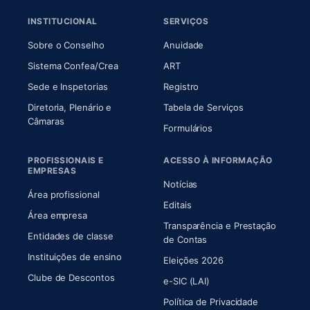
INSTITUCIONAL
SERVIÇOS
(abre em nova aba)
(abre em nova aba)
Sobre o Conselho
Anuidade
(abre em nova aba)
(abre em nova aba)
Sistema Confea/Crea
ART
Sede e Inspetorias
Registro
Diretoria, Plenário e
Tabela de Serviços
(abre em nova aba)
Câmaras
Formulários
PROFISSIONAIS E
ACESSO À INFORMAÇÃO
EMPRESAS
Notícias
Área profissional
Editais
Área empresa
Transparência e Prestação
Entidades de classe
(abre em nova aba)
de Contas
Instituições de ensino
Eleições 2026
Clube de Descontos
e-SIC (LAI)
Política de Privacidade