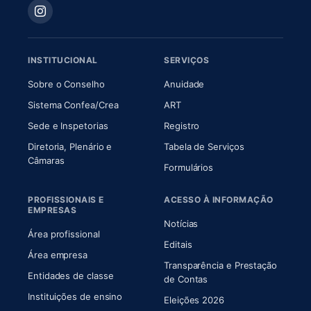
INSTITUCIONAL
SERVIÇOS
(abre em nova aba)
(abre em nova aba)
Sobre o Conselho
Anuidade
(abre em nova aba)
(abre em nova aba)
Sistema Confea/Crea
ART
Sede e Inspetorias
Registro
Diretoria, Plenário e
Tabela de Serviços
(abre em nova aba)
Câmaras
Formulários
PROFISSIONAIS E
ACESSO À INFORMAÇÃO
EMPRESAS
Notícias
Área profissional
Editais
Área empresa
Transparência e Prestação
Entidades de classe
(abre em nova aba)
de Contas
Instituições de ensino
Eleições 2026