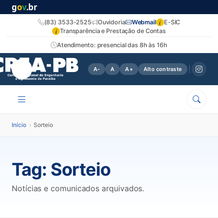
g
o
v
.br
i
(83) 3533-2525
Ouvidoria
Webmail
E-SIC
i
Transparência e Prestação de Contas
Atendimento: presencial das 8h às 16h
A-
A
A+
Alto contraste
Início
›
Sorteio
Tag:
Sorteio
Notícias e comunicados arquivados.