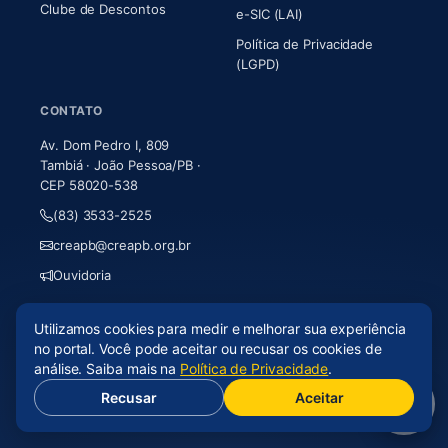
Clube de Descontos
e-SIC (LAI)
Política de Privacidade
(LGPD)
CONTATO
Av. Dom Pedro I, 809
Tambiá · João Pessoa/PB ·
CEP 58020-538
(83) 3533-2525
creapb@creapb.org.br
Ouvidoria
Utilizamos cookies para medir e melhorar sua experiência
© 2026 CREA-PB · Todos os direitos reservados
no portal. Você pode aceitar ou recusar os cookies de
Acessibilidade
·
Mapa do site
·
LGPD
análise. Saiba mais na
Política de Privacidade
.
Recusar
Aceitar
(abre em nova aba)
Desenvolvido por
Axium Analytics