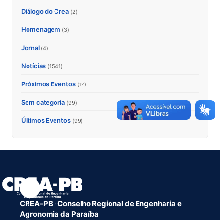
Diálogo do Crea
(2)
Homenagem
(3)
Jornal
(4)
Notícias
(1541)
Próximos Eventos
(12)
Sem categoria
(99)
Últimos Eventos
(99)
CREA-PB · Conselho Regional de Engenharia e
Agronomia da Paraíba