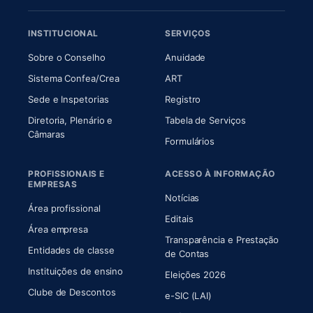
INSTITUCIONAL
SERVIÇOS
(abre em nova aba)
(abre em nova aba)
Sobre o Conselho
Anuidade
(abre em nova aba)
(abre em nova aba)
Sistema Confea/Crea
ART
Sede e Inspetorias
Registro
Diretoria, Plenário e
Tabela de Serviços
(abre em nova aba)
Câmaras
Formulários
PROFISSIONAIS E
ACESSO À INFORMAÇÃO
EMPRESAS
Notícias
Área profissional
Editais
Área empresa
Transparência e Prestação
Entidades de classe
(abre em nova aba)
de Contas
Instituições de ensino
Eleições 2026
Clube de Descontos
e-SIC (LAI)