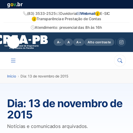
g
o
v
.br
i
(83) 3533-2525
Ouvidoria
Webmail
E-SIC
i
Transparência e Prestação de Contas
Atendimento: presencial das 8h às 16h
A-
A
A+
Alto contraste
Início
›
Dia: 13 de novembro de 2015
Dia:
13 de novembro de
2015
Notícias e comunicados arquivados.