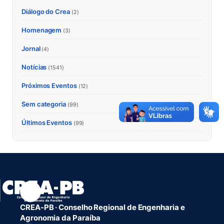
Diálogo do Crea
(2)
Homenagem
(3)
Jornal
(4)
Notícias
(1541)
Próximos Eventos
(12)
Sem categoria
(99)
Últimos Eventos
(99)
CREA-PB · Conselho Regional de Engenharia e
Agronomia da Paraíba