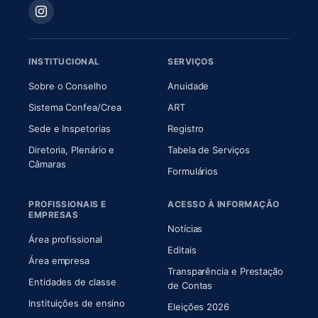
INSTITUCIONAL
SERVIÇOS
(abre em nova aba)
(abre em nova aba)
Sobre o Conselho
Anuidade
(abre em nova aba)
(abre em nova aba)
Sistema Confea/Crea
ART
Sede e Inspetorias
Registro
Diretoria, Plenário e
Tabela de Serviços
(abre em nova aba)
Câmaras
Formulários
PROFISSIONAIS E
ACESSO À INFORMAÇÃO
EMPRESAS
Notícias
Área profissional
Editais
Área empresa
Transparência e Prestação
Entidades de classe
(abre em nova aba)
de Contas
Instituições de ensino
Eleições 2026