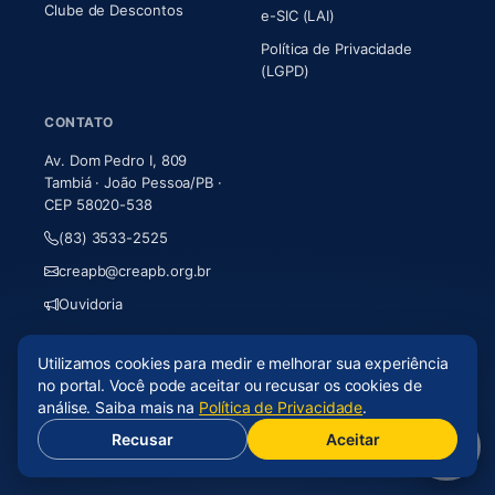
Clube de Descontos
e-SIC (LAI)
Política de Privacidade
(LGPD)
CONTATO
Av. Dom Pedro I, 809
Tambiá · João Pessoa/PB ·
CEP 58020-538
(83) 3533-2525
creapb@creapb.org.br
Ouvidoria
Utilizamos cookies para medir e melhorar sua experiência
© 2026 CREA-PB · Todos os direitos reservados
no portal. Você pode aceitar ou recusar os cookies de
Acessibilidade
·
Mapa do site
·
LGPD
análise. Saiba mais na
Política de Privacidade
.
Recusar
Aceitar
(abre em nova aba)
Desenvolvido por
Axium Analytics