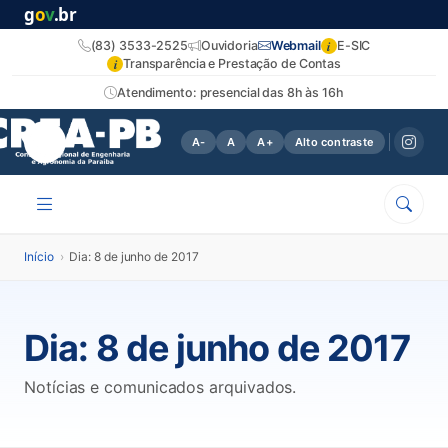
g
o
v
.br
i
(83) 3533-2525
Ouvidoria
Webmail
E-SIC
i
Transparência e Prestação de Contas
Atendimento: presencial das 8h às 16h
A-
A
A+
Alto contraste
Início
›
Dia: 8 de junho de 2017
Dia:
8 de junho de 2017
Notícias e comunicados arquivados.