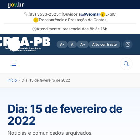
g
o
v
.br
i
(83) 3533-2525
Ouvidoria
Webmail
E-SIC
i
Transparência e Prestação de Contas
Atendimento: presencial das 8h às 16h
A-
A
A+
Alto contraste
Início
›
Dia: 15 de fevereiro de 2022
Dia:
15 de fevereiro de
2022
Notícias e comunicados arquivados.