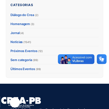
CATEGORIAS
Diálogo do Crea
(2)
Homenagem
(3)
Jornal
(4)
Notícias
(1541)
Próximos Eventos
(12)
Sem categoria
(99)
Últimos Eventos
(99)