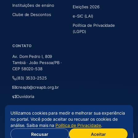
Instituições de ensino
Eleições 2026
Clube de Descontos
e-SIC (LAI)
Política de Privacidade
(LGPD)
CONTATO
Av. Dom Pedro I, 809
Tambiá · João Pessoa/PB ·
CEP 58020-538
(83) 3533-2525
creapb@creapb.org.br
Ouvidoria
Utilizamos cookies para medir e melhorar sua experiência
© 2026 CREA-PB · Todos os direitos reservados
no portal. Você pode aceitar ou recusar os cookies de
Acessibilidade
·
Mapa do site
·
LGPD
análise. Saiba mais na
Política de Privacidade
.
Recusar
Aceitar
(abre em nova aba)
Desenvolvido por
Axium Analytics