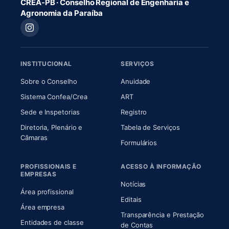
CREA-PB · Conselho Regional de Engenharia e
Agronomia da Paraíba
INSTITUCIONAL
SERVIÇOS
(abre em nova aba)
(abre em nova aba)
Sobre o Conselho
Anuidade
(abre em nova aba)
(abre em nova aba)
Sistema Confea/Crea
ART
Sede e Inspetorias
Registro
Diretoria, Plenário e
Tabela de Serviços
(abre em nova aba)
Câmaras
Formulários
PROFISSIONAIS E
ACESSO À INFORMAÇÃO
EMPRESAS
Notícias
Área profissional
Editais
Área empresa
Transparência e Prestação
Entidades de classe
(abre em nova aba)
de Contas