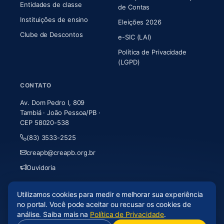
Entidades de classe
(abre em nova aba)
de Contas
Instituições de ensino
Eleições 2026
Clube de Descontos
e-SIC (LAI)
Política de Privacidade
(LGPD)
CONTATO
Av. Dom Pedro I, 809
Tambiá · João Pessoa/PB ·
CEP 58020-538
(83) 3533-2525
creapb@creapb.org.br
Ouvidoria
Utilizamos cookies para medir e melhorar sua experiência
© 2026 CREA-PB · Todos os direitos reservados
no portal. Você pode aceitar ou recusar os cookies de
Acessibilidade
·
Mapa do site
·
LGPD
análise. Saiba mais na
Política de Privacidade
.