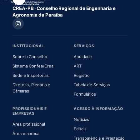
CREA-PB · Conselho Regional de Engenharia e
Agronomia da Paraíba
INSTITUCIONAL
SERVIÇOS
(abre em nova aba)
(abre em nova aba)
Sobre o Conselho
Anuidade
(abre em nova aba)
(abre em nova aba)
Sistema Confea/Crea
ART
Sede e Inspetorias
Registro
Diretoria, Plenário e
Tabela de Serviços
(abre em nova aba)
Câmaras
Formulários
PROFISSIONAIS E
ACESSO À INFORMAÇÃO
EMPRESAS
Notícias
Área profissional
Editais
Área empresa
Transparência e Prestação