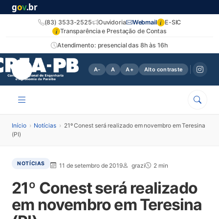
g
o
v
.br
i
(83) 3533-2525
Ouvidoria
Webmail
E-SIC
i
Transparência e Prestação de Contas
Atendimento: presencial das 8h às 16h
A-
A
A+
Alto contraste
Início
›
Notícias
›
21º Conest será realizado em novembro em Teresina
(PI)
NOTÍCIAS
11 de setembro de 2019
grazi
2 min
21º Conest será realizado
em novembro em Teresina