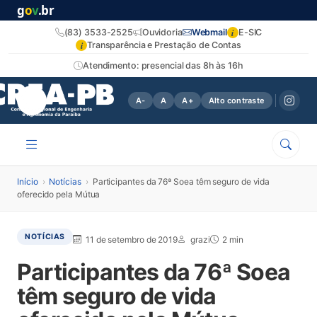
g
o
v
.br
i
(83) 3533-2525
Ouvidoria
Webmail
E-SIC
i
Transparência e Prestação de Contas
Atendimento: presencial das 8h às 16h
A-
A
A+
Alto contraste
Início
›
Notícias
›
Participantes da 76ª Soea têm seguro de vida
oferecido pela Mútua
NOTÍCIAS
11 de setembro de 2019
grazi
2 min
Participantes da 76ª Soea
têm seguro de vida