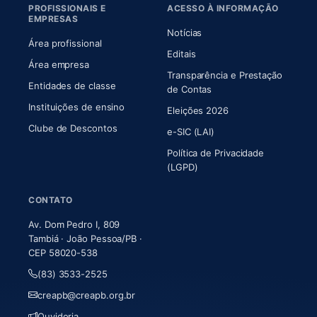
PROFISSIONAIS E
ACESSO À INFORMAÇÃO
EMPRESAS
Notícias
Área profissional
Editais
Área empresa
Transparência e Prestação
Entidades de classe
(abre em nova aba)
de Contas
Instituições de ensino
Eleições 2026
Clube de Descontos
e-SIC (LAI)
Política de Privacidade
(LGPD)
CONTATO
Av. Dom Pedro I, 809
Tambiá · João Pessoa/PB ·
CEP 58020-538
(83) 3533-2525
creapb@creapb.org.br
Ouvidoria