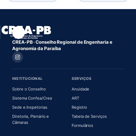
CREA-PB · Conselho Regional de Engenharia e
Agronomia da Paraíba
INSTITUCIONAL
SERVIÇOS
(abre em nova aba)
(abre em nova aba)
Sobre o Conselho
Anuidade
(abre em nova aba)
(abre em nova aba)
Sistema Confea/Crea
ART
Sede e Inspetorias
Registro
Diretoria, Plenário e
Tabela de Serviços
(abre em nova aba)
Câmaras
Formulários