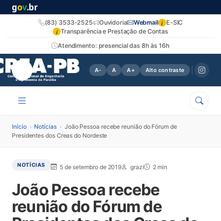
g
o
v
.br
i
(83) 3533-2525
Ouvidoria
Webmail
E-SIC
i
Transparência e Prestação de Contas
Atendimento: presencial das 8h às 16h
A-
A
A+
Alto contraste
Início
›
Notícias
›
João Pessoa recebe reunião do Fórum de
Presidentes dos Creas do Nordeste
NOTÍCIAS
5 de setembro de 2019
grazi
2 min
João Pessoa recebe
reunião do Fórum de