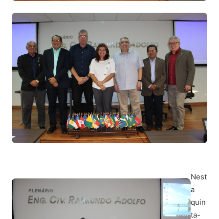
Nest
a
quin
ta-