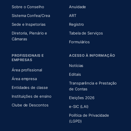
(abre em nova aba)
(abre em nova aba)
Sobre o Conselho
Anuidade
(abre em nova aba)
(abre em nova aba)
Sistema Confea/Crea
ART
Sede e Inspetorias
Registro
Diretoria, Plenário e
Tabela de Serviços
(abre em nova aba)
Câmaras
Formulários
PROFISSIONAIS E
ACESSO À INFORMAÇÃO
EMPRESAS
Notícias
Área profissional
Editais
Área empresa
Transparência e Prestação
Entidades de classe
(abre em nova aba)
de Contas
Instituições de ensino
Eleições 2026
Clube de Descontos
e-SIC (LAI)
Política de Privacidade
(LGPD)