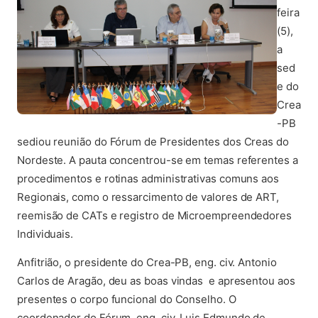
feira
(5),
a
sed
e do
Crea
-PB
sediou reunião do Fórum de Presidentes dos Creas do
Nordeste. A pauta concentrou-se em temas referentes a
procedimentos e rotinas administrativas comuns aos
Regionais, como o ressarcimento de valores de ART,
reemisão de CATs e registro de Microempreendedores
Individuais.
Anfitrião, o presidente do Crea-PB, eng. civ. Antonio
Carlos de Aragão, deu as boas vindas e apresentou aos
presentes o corpo funcional do Conselho. O
coordenador do Fórum, eng. civ. Luis Edmundo de