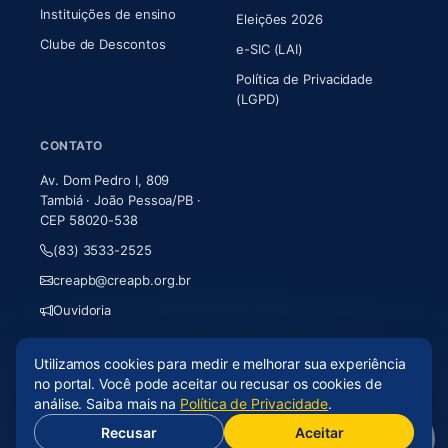
Instituições de ensino
Eleições 2026
Clube de Descontos
e-SIC (LAI)
Política de Privacidade
(LGPD)
CONTATO
Av. Dom Pedro I, 809
Tambiá · João Pessoa/PB ·
CEP 58020-538
(83) 3533-2525
creapb@creapb.org.br
Ouvidoria
Utilizamos cookies para medir e melhorar sua experiência
© 2026 CREA-PB · Todos os direitos reservados
no portal. Você pode aceitar ou recusar os cookies de
Acessibilidade
·
Mapa do site
·
LGPD
análise. Saiba mais na
Política de Privacidade
.
Recusar
Aceitar
(abre em nova aba)
Desenvolvido por
Axium Analytics