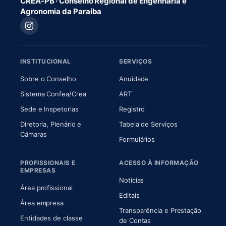
CREA-PB · Conselho Regional de Engenharia e
Agronomia da Paraíba
INSTITUCIONAL
SERVIÇOS
(abre em nova aba)
(abre em nova aba)
Sobre o Conselho
Anuidade
(abre em nova aba)
(abre em nova aba)
Sistema Confea/Crea
ART
Sede e Inspetorias
Registro
Diretoria, Plenário e
Tabela de Serviços
(abre em nova aba)
Câmaras
Formulários
PROFISSIONAIS E
ACESSO À INFORMAÇÃO
EMPRESAS
Notícias
Área profissional
Editais
Área empresa
Transparência e Prestação
Entidades de classe
(abre em nova aba)
de Contas