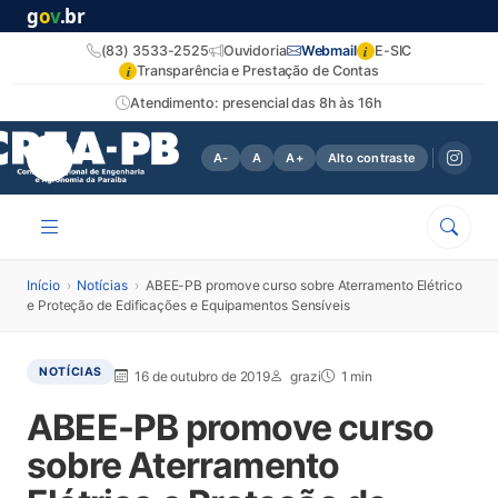
g
o
v
.br
i
(83) 3533-2525
Ouvidoria
Webmail
E-SIC
i
Transparência e Prestação de Contas
Atendimento: presencial das 8h às 16h
A-
A
A+
Alto contraste
Início
›
Notícias
›
ABEE-PB promove curso sobre Aterramento Elétrico
e Proteção de Edificações e Equipamentos Sensíveis
NOTÍCIAS
16 de outubro de 2019
grazi
1 min
ABEE-PB promove curso
sobre Aterramento