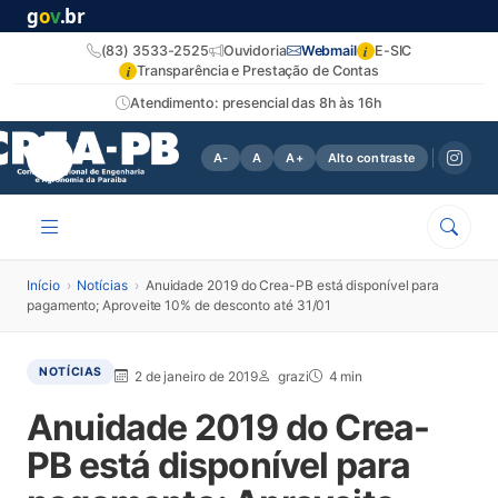
g
o
v
.br
i
(83) 3533-2525
Ouvidoria
Webmail
E-SIC
i
Transparência e Prestação de Contas
Atendimento: presencial das 8h às 16h
A-
A
A+
Alto contraste
Início
›
Notícias
›
Anuidade 2019 do Crea-PB está disponível para
pagamento; Aproveite 10% de desconto até 31/01
NOTÍCIAS
2 de janeiro de 2019
grazi
4 min
Anuidade 2019 do Crea-
PB está disponível para