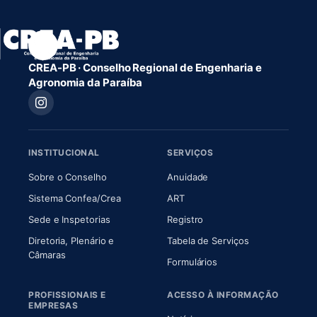
CREA-PB · Conselho Regional de Engenharia e
Agronomia da Paraíba
INSTITUCIONAL
SERVIÇOS
(abre em nova aba)
(abre em nova aba)
Sobre o Conselho
Anuidade
(abre em nova aba)
(abre em nova aba)
Sistema Confea/Crea
ART
Sede e Inspetorias
Registro
Diretoria, Plenário e
Tabela de Serviços
(abre em nova aba)
Câmaras
Formulários
PROFISSIONAIS E
ACESSO À INFORMAÇÃO
EMPRESAS