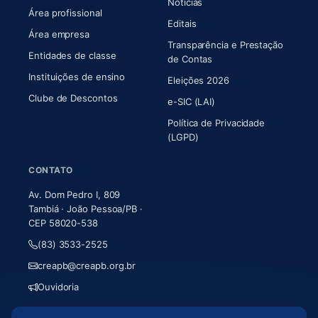
Notícias
Área profissional
Editais
Área empresa
Transparência e Prestação
Entidades de classe
(abre em nova aba)
de Contas
Instituições de ensino
Eleições 2026
Clube de Descontos
e-SIC (LAI)
Política de Privacidade
(LGPD)
CONTATO
Av. Dom Pedro I, 809
Tambiá · João Pessoa/PB ·
CEP 58020-538
(83) 3533-2525
creapb@creapb.org.br
Ouvidoria