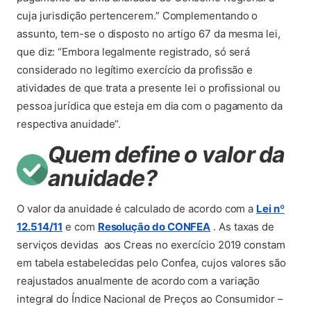
cuja jurisdição pertencerem.” Complementando o
assunto, tem-se o disposto no artigo 67 da mesma lei,
que diz: “Embora legalmente registrado, só será
considerado no legítimo exercício da profissão e
atividades de que trata a presente lei o profissional ou
pessoa jurídica que esteja em dia com o pagamento da
respectiva anuidade”.
Quem define o valor da
anuidade?
O valor da anuidade é calculado de acordo com a
Lei nº
(abre em nova aba)
(abre em nova aba)
12.514/11
e com
Resolução do CONFEA
. As taxas de
serviços devidas aos Creas no exercício 2019 constam
em tabela estabelecidas pelo Confea, cujos valores são
reajustados anualmente de acordo com a variação
integral do Índice Nacional de Preços ao Consumidor –