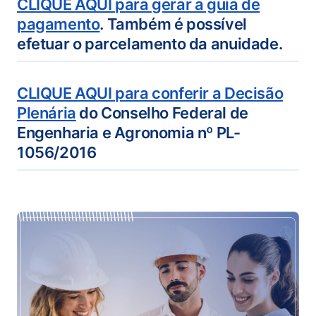
CLIQUE AQUI para gerar a guia de
(abre em nova aba)
pagamento
. Também é possível
efetuar o parcelamento da anuidade.
CLIQUE AQUI para conferir a Decisão
Plenária
do Conselho Federal de
Engenharia e Agronomia nº PL-
1056/2016