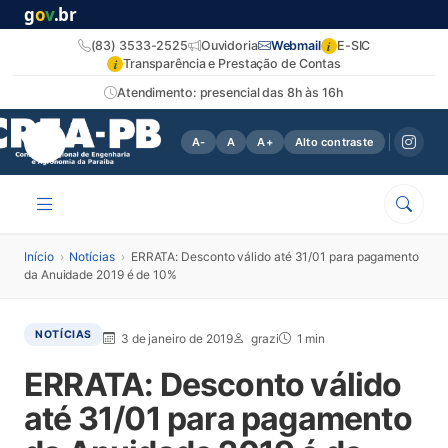
g
o
v
.br
i
(83) 3533-2525
Ouvidoria
Webmail
E-SIC
i
Transparência e Prestação de Contas
Atendimento: presencial das 8h às 16h
A-
A
A+
Alto contraste
Início
›
Notícias
›
ERRATA: Desconto válido até 31/01 para pagamento
da Anuidade 2019 é de 10%
NOTÍCIAS
3 de janeiro de 2019
grazi
1 min
ERRATA: Desconto válido
até 31/01 para pagamento