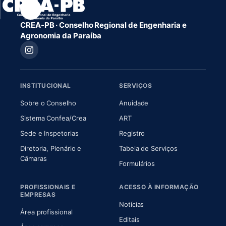
CREA-PB · Conselho Regional de Engenharia e
Agronomia da Paraíba
INSTITUCIONAL
SERVIÇOS
(abre em nova aba)
(abre em nova aba)
Sobre o Conselho
Anuidade
(abre em nova aba)
(abre em nova aba)
Sistema Confea/Crea
ART
Sede e Inspetorias
Registro
Diretoria, Plenário e
Tabela de Serviços
(abre em nova aba)
Câmaras
Formulários
PROFISSIONAIS E
ACESSO À INFORMAÇÃO
EMPRESAS
Notícias
Área profissional
Editais