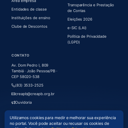
Área empresa
Transparência e Prestação
Entidades de classe
(abre em nova aba)
de Contas
Instituições de ensino
Eleições 2026
Clube de Descontos
e-SIC (LAI)
Política de Privacidade
(LGPD)
CONTATO
Av. Dom Pedro I, 809
Tambiá · João Pessoa/PB ·
CEP 58020-538
(83) 3533-2525
creapb@creapb.org.br
Ouvidoria
Utilizamos cookies para medir e melhorar sua experiência
© 2026 CREA-PB · Todos os direitos reservados
no portal. Você pode aceitar ou recusar os cookies de
Acessibilidade
·
Mapa do site
·
LGPD