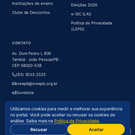
Instituições de ensino
Eleições 2026
Clube de Descontos
e-SIC (LAI)
Política de Privacidade
(LGPD)
CONTATO
Av. Dom Pedro I, 809
Tambiá · João Pessoa/PB ·
CEP 58020-538
(83) 3533-2525
creapb@creapb.org.br
Ouvidoria
Utilizamos cookies para medir e melhorar sua experiência
© 2026 CREA-PB · Todos os direitos reservados
no portal. Você pode aceitar ou recusar os cookies de
Acessibilidade
·
Mapa do site
·
LGPD
análise. Saiba mais na
Política de Privacidade
.
Recusar
Aceitar
(abre em nova aba)
Desenvolvido por
Axium Analytics