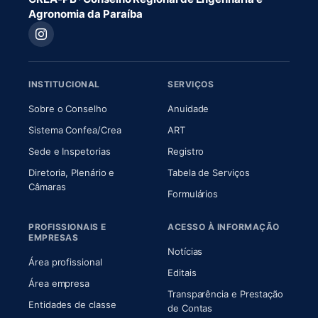
Agronomia da Paraíba
INSTITUCIONAL
SERVIÇOS
(abre em nova aba)
(abre em nova aba)
Sobre o Conselho
Anuidade
(abre em nova aba)
(abre em nova aba)
Sistema Confea/Crea
ART
Sede e Inspetorias
Registro
Diretoria, Plenário e
Tabela de Serviços
(abre em nova aba)
Câmaras
Formulários
PROFISSIONAIS E
ACESSO À INFORMAÇÃO
EMPRESAS
Notícias
Área profissional
Editais
Área empresa
Transparência e Prestação
Entidades de classe
(abre em nova aba)
de Contas