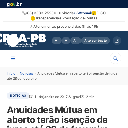
g
o
v
.br
i
(83) 3533-2525
Ouvidoria
Webmail
E-SIC
i
Transparência e Prestação de Contas
Atendimento: presencial das 8h às 16h
A-
A
A+
Alto contraste
Início
›
Notícias
›
Anuidades Mútua em aberto terão isenção de juros
até 28 de fevereiro
NOTÍCIAS
11 de janeiro de 2017
grazi
2 min
Anuidades Mútua em
aberto terão isenção de