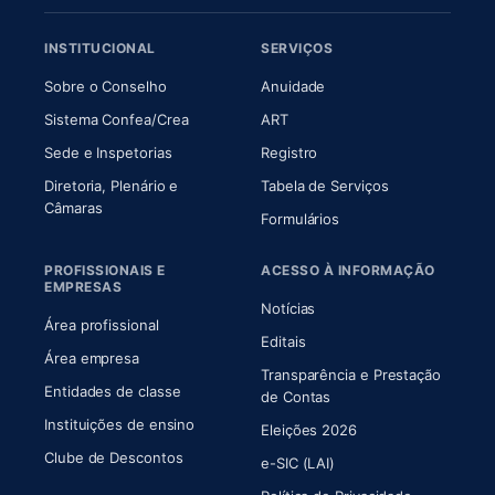
INSTITUCIONAL
SERVIÇOS
(abre em nova aba)
(abre em nova aba)
Sobre o Conselho
Anuidade
(abre em nova aba)
(abre em nova aba)
Sistema Confea/Crea
ART
Sede e Inspetorias
Registro
Diretoria, Plenário e
Tabela de Serviços
(abre em nova aba)
Câmaras
Formulários
PROFISSIONAIS E
ACESSO À INFORMAÇÃO
EMPRESAS
Notícias
Área profissional
Editais
Área empresa
Transparência e Prestação
Entidades de classe
(abre em nova aba)
de Contas
Instituições de ensino
Eleições 2026
Clube de Descontos
e-SIC (LAI)