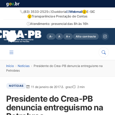
g
o
v
.br
i
(83) 3533-2525
Ouvidoria
Webmail
E-SIC
i
Transparência e Prestação de Contas
Atendimento: presencial das 8h às 16h
A-
A
A+
Alto contraste
Início
›
Notícias
›
Presidente do Crea-PB denuncia entreguismo na
Petrobras
NOTÍCIAS
11 de janeiro de 2017
grazi
2 min
Presidente do Crea-PB
denuncia entreguismo na