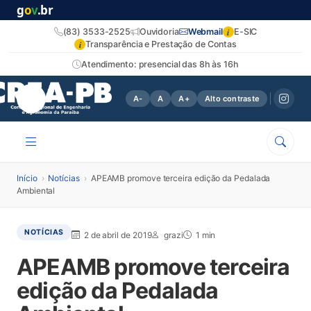
g
o
v
.br
i
(83) 3533-2525
Ouvidoria
Webmail
E-SIC
i
Transparência e Prestação de Contas
Atendimento: presencial das 8h às 16h
A-
A
A+
Alto contraste
Início
›
Notícias
›
APEAMB promove terceira edição da Pedalada
Ambiental
NOTÍCIAS
2 de abril de 2019
grazi
1 min
APEAMB promove terceira
edição da Pedalada