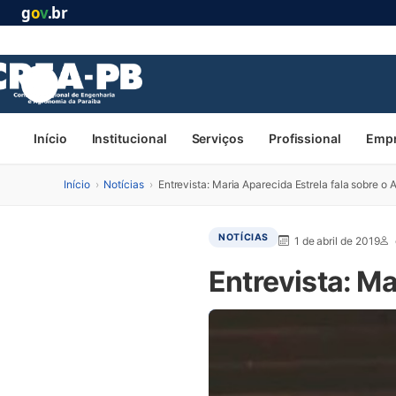
g
o
v
.br
Início
Institucional
Serviços
Profissional
Emp
Início
›
Notícias
›
Entrevista: Maria Aparecida Estrela fala sobre o A
NOTÍCIAS
1 de abril de 2019
Entrevista: Ma