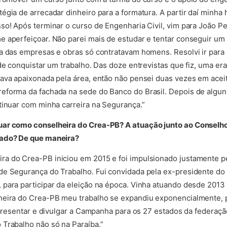
égia de arrecadar dinheiro para a formatura. A partir daí minha
so! Após terminar o curso de Engenharia Civil, vim para João P
e aperfeiçoar. Não parei mais de estudar e tentar conseguir um
a das empresas e obras só contratavam homens. Resolvi ir para Br
 de conquistar um trabalho. Das doze entrevistas que fiz, uma e
ava apaixonada pela área, então não pensei duas vezes em aceit
eforma da fachada na sede do Banco do Brasil. Depois de algun
tinuar com minha carreira na Segurança.”
ar como conselheira do Crea-PB? A atuação junto ao Conselho 
tado? De que maneira?
a do Crea-PB iniciou em 2015 e foi impulsionado justamente 
de Segurança do Trabalho. Fui convidada pela ex-presidente do
 para participar da eleição na época. Vinha atuando desde 20
heira do Crea-PB meu trabalho se expandiu exponencialmente, p
 apresentar e divulgar a Campanha para os 27 estados da federaç
Trabalho não só na Paraíba.”