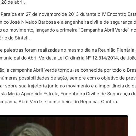
28 de abril.
na Paraíba em 27 de novembro de 2013 durante o IV Encontro Esta
ico José Nivaldo Barbosa e a engenheira civil e de segurança d
io ao movimento, lançando a primeira “Campanha Abril Verde” no 
io do Sintell.
 e palestras foram realizadas no mesmo dia na Reunião Plenári
 municipal do Abril Verde, a Lei Ordinária N° 12.814/2014, de Jo
ção, a campanha Abril Verde tornou-se conhecida por todo o Bras
úmeras possibilidades de ação, sempre com o objetivo de preven
ar sobre sua trajetória junto ao movimento e a importância do 
ista Maria Aparecida Estrela, Engenheira Civil e de Segurança d
panha Abril Verde e conselheira do Regional. Confira.