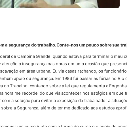
om a segurança do trabalho. Conte-nos um pouco sobre sua traj
eral de Campina Grande, quando estava para terminar o meu cu
atenção a insegurança nas obras em uma ocasião que presenci
scavação em área urbana. Eu via casas rachando, os funcionári
nhum apoio ou segurança. Em 1986 fui passar as férias no Rio d
a do Trabalho, contando sobre a lei que regulamenta a Engenha
 hora me recordei do que via acontecer nos estágios em que tr
com a solução para evitar a exposição do trabalhador a situações
 sobre a Segurança, além de ter me dedicado aos estudos apro
 promover um curso junto com a turma do curso e o apoio do en