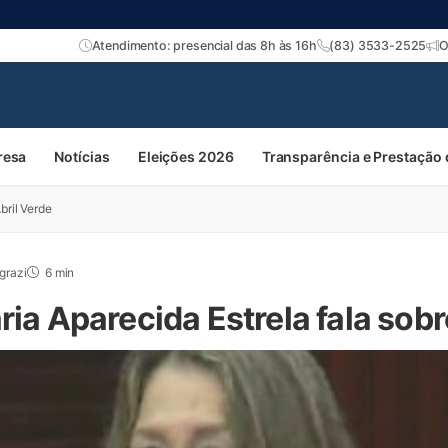
Atendimento: presencial das 8h às 16h
(83) 3533-2525
O
resa
Notícias
Eleições 2026
Transparência e Prestação
bril Verde
grazi
6 min
ria Aparecida Estrela fala sobr