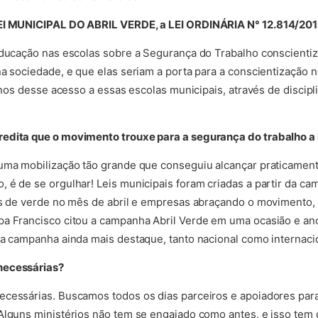
LEI MUNICIPAL DO ABRIL VERDE, a LEI ORDINÁRIA N° 12.814/20
educação nas escolas sobre a Segurança do Trabalho conscientiza
a sociedade, e que elas seriam a porta para a conscientização n
e nos desse acesso a essas escolas municipais, através de discip
edita que o movimento trouxe para a segurança do trabalho a n
uma mobilização tão grande que conseguiu alcançar praticament
 é de se orgulhar! Leis municipais foram criadas a partir da c
dos de verde no mês de abril e empresas abraçando o movimento,
pa Francisco citou a campanha Abril Verde em uma ocasião e an
 a campanha ainda mais destaque, tanto nacional como internacio
necessárias?
ecessárias. Buscamos todos os dias parceiros e apoiadores pa
Alguns ministérios não tem se engajado como antes, e isso tem 