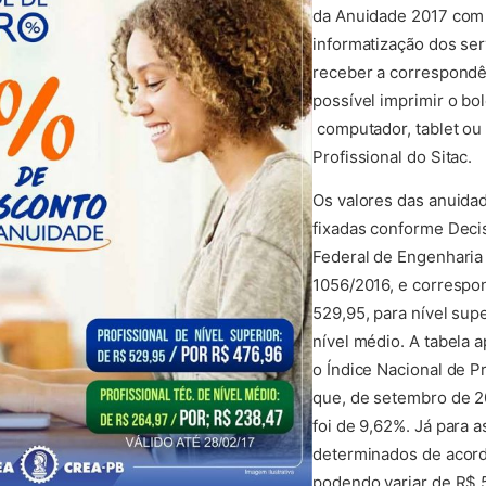
da Anuidade 2017 com
informatização dos se
receber a correspond
possível imprimir o bo
computador, tablet ou 
Profissional do Sitac.
Os valores das anuida
fixadas conforme Deci
Federal de Engenharia
1056/2016, e correspo
529,95, para nível sup
nível médio. A tabela 
o Índice Nacional de 
que, de setembro de 2
foi de 9,62%. Já para 
determinados de acord
podendo variar de R$ 