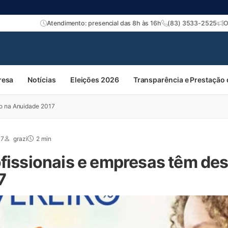
Atendimento: presencial das 8h às 16h
(83) 3533-2525
O
resa
Notícias
Eleições 2026
Transparência e Prestação
to na Anuidade 2017
17
grazi
2 min
ofissionais e empresas têm de
7