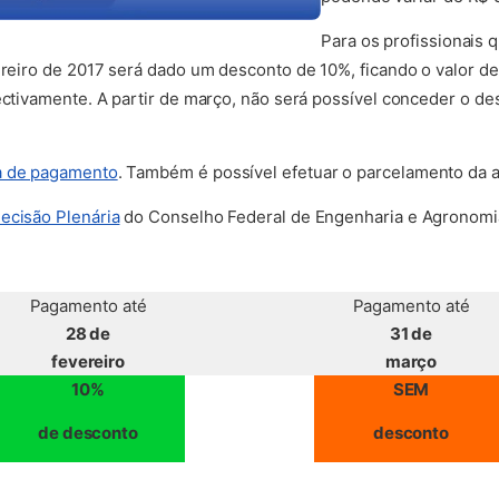
Para os profissionais
vereiro de 2017 será dado um desconto de 10%, ficando o valor d
pectivamente. A partir de março, não será possível conceder o 
(abre em nova aba)
a de pagamento
. Também é possível efetuar o parcelamento da 
ecisão Plenária
do Conselho Federal de Engenharia e Agronomi
Pagamento até
Pagamento até
28 de
31 de
fevereiro
março
10%
SEM
de desconto
desconto