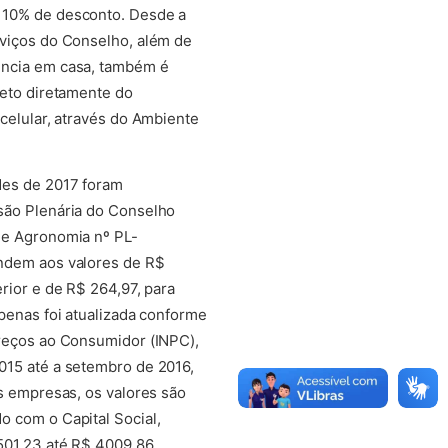
 10% de desconto. Desde a
rviços do Conselho, além de
ência em casa, também é
leto diretamente do
celular, através do Ambiente
des de 2017 foram
são Plenária do Conselho
 e Agronomia nº PL-
ndem aos valores de R$
erior e de R$ 264,97, para
apenas foi atualizada conforme
Preços ao Consumidor (INPC),
015 até a setembro de 2016,
as empresas, os valores são
o com o Capital Social,
501,23 até R$ 4009,86.