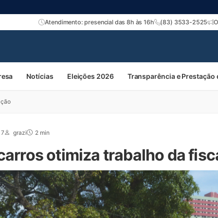
Atendimento: presencial das 8h às 16h
(83) 3533-2525
O
resa
Notícias
Eleições 2026
Transparência e Prestação
ação
17
grazi
2 min
carros otimiza trabalho da fis