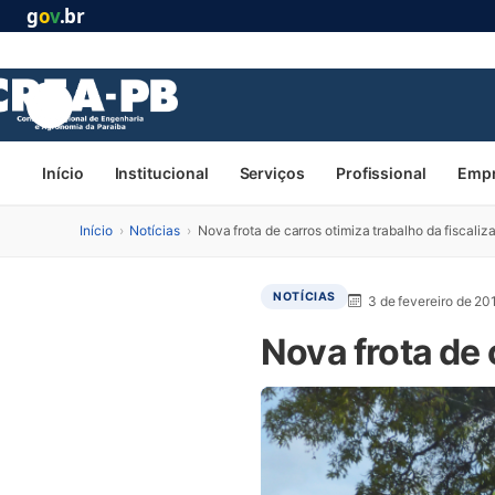
g
o
v
.br
Início
Institucional
Serviços
Profissional
Emp
Início
›
Notícias
›
Nova frota de carros otimiza trabalho da fiscaliz
NOTÍCIAS
3 de fevereiro de 20
Nova frota de 