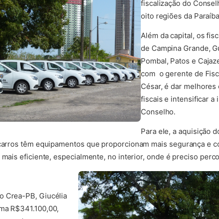
fiscalização do Consel
oito regiões da Paraíba
Além da capital, os fis
de Campina Grande, Gu
Pombal, Patos e Cajaze
com o gerente de Fisc
César, é dar melhores 
fiscais e intensificar 
Conselho.
Para ele, a aquisição d
 carros têm equipamentos que proporcionam mais segurança e con
 mais eficiente, especialmente, no interior, onde é preciso perc
o Crea-PB, Giucélia
oma R$341.100,00,