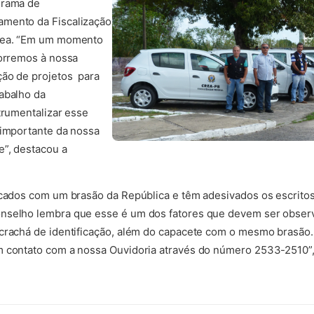
grama de
amento da Fiscalização
nfea. “Em um momento
corremos à nossa
ção de projetos para
abalho da
trumentalizar esse
 importante da nossa
e”, destacou a
ficados com um brasão da República e têm adesivados os escri
nselho lembra que esse é um dos fatores que devem ser observa
 crachá de identificação, além do capacete com o mesmo brasão.
m contato com a nossa Ouvidoria através do número 2533-2510”