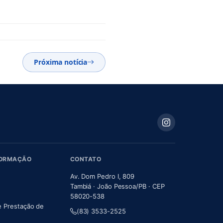
Próxima notícia
FORMAÇÃO
CONTATO
Av. Dom Pedro I, 809
Tambiá · João Pessoa/PB · CEP
58020-538
e Prestação de
(83) 3533-2525
m nova aba)