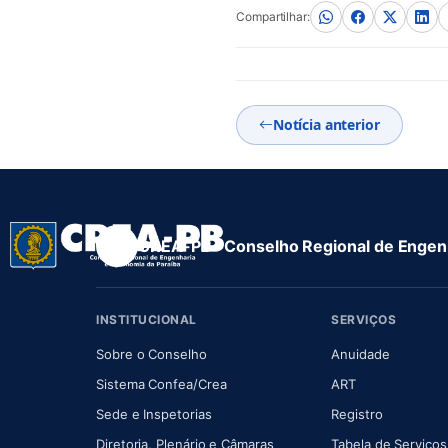
Compartilhar:
Notícia anterior
CREA-PB · Conselho Regional de Engenh
INSTITUCIONAL
SERVIÇOS
(abre em nova aba)
(abre em
Sobre o Conselho
Anuidade
(abre em nova aba)
(abre em nova 
Sistema Confea/Crea
ART
Sede e Inspetorias
Registro
(abre em nova aba)
Diretoria, Plenário e Câmaras
Tabela de Serviços