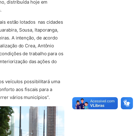
ho, distribuída hoje em
.
cais estão lotados nas cidades
arabira, Sousa, Itaporanga,
iras. A intenção, de acordo
alização do Crea, Antônio
condições de trabalho para os
a interiorização das ações do
os veículos possibilitará uma
forto aos fiscais para a
orrer vários municípios”.