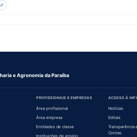
aria e Agronomia da Paraíba
PROFISSIONAIS E EMPRESAS
ACESSO À IN
 nova aba)
Área profissional
Notícias
aba)
Área empresa
Editais
Entidades de classe
Transparência 
(abre e
Contas
Instituições de ensino