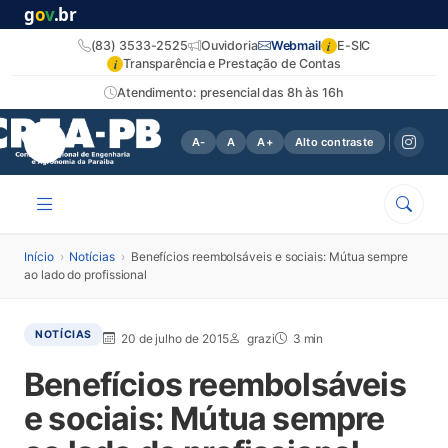
g
o
v
.br
i
(83) 3533-2525
Ouvidoria
Webmail
E-SIC
i
Transparência e Prestação de Contas
Atendimento: presencial das 8h às 16h
A-
A
A+
Alto contraste
Início
›
Notícias
›
Benefícios reembolsáveis e sociais: Mútua sempre
ao lado do profissional
NOTÍCIAS
20 de julho de 2015
grazi
3 min
Benefícios reembolsáveis
e sociais: Mútua sempre