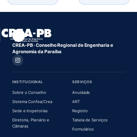
CREA-PB · Conselho Regional de Engenharia e
Agronomia da Paraíba
INSTITUCIONAL
SERVIÇOS
(abre em nova aba)
(abre em nova aba)
Sobre o Conselho
Anuidade
(abre em nova aba)
(abre em nova aba)
Sistema Confea/Crea
ART
Sede e Inspetorias
Registro
Diretoria, Plenário e
Tabela de Serviços
(abre em nova aba)
Câmaras
Formulários