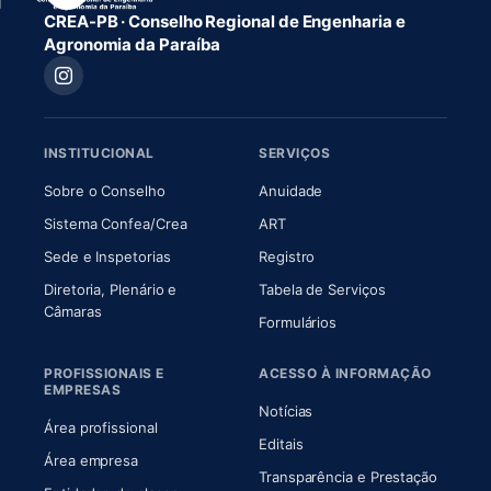
CREA-PB · Conselho Regional de Engenharia e
Agronomia da Paraíba
INSTITUCIONAL
SERVIÇOS
(abre em nova aba)
(abre em nova aba)
Sobre o Conselho
Anuidade
(abre em nova aba)
(abre em nova aba)
Sistema Confea/Crea
ART
Sede e Inspetorias
Registro
Diretoria, Plenário e
Tabela de Serviços
(abre em nova aba)
Câmaras
Formulários
PROFISSIONAIS E
ACESSO À INFORMAÇÃO
EMPRESAS
Notícias
Área profissional
Editais
Área empresa
Transparência e Prestação