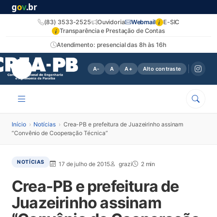
g
o
v
.br
i
(83) 3533-2525
Ouvidoria
Webmail
E-SIC
i
Transparência e Prestação de Contas
Atendimento: presencial das 8h às 16h
A-
A
A+
Alto contraste
Início
›
Notícias
›
Crea-PB e prefeitura de Juazeirinho assinam
“Convênio de Cooperação Técnica”
NOTÍCIAS
17 de julho de 2015
grazi
2 min
Crea-PB e prefeitura de
Juazeirinho assinam