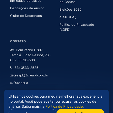
Entidades de classe
(abre em nova aba)
de Contas
Instituições de ensino
Eleições 2026
Clube de Descontos
e-SIC (LAI)
Política de Privacidade
(LGPD)
CONTATO
Av. Dom Pedro I, 809
Tambiá · João Pessoa/PB ·
CEP 58020-538
(83) 3533-2525
creapb@creapb.org.br
Ouvidoria
Utilizamos cookies para medir e melhorar sua experiência
© 2026 CREA-PB · Todos os direitos reservados
no portal. Você pode aceitar ou recusar os cookies de
Acessibilidade
·
Mapa do site
·
LGPD
análise. Saiba mais na
Política de Privacidade
.