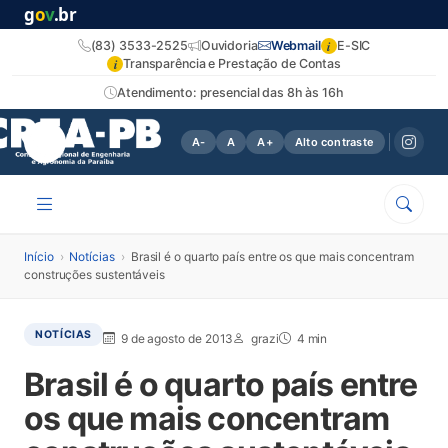
g
o
v
.br
i
(83) 3533-2525
Ouvidoria
Webmail
E-SIC
i
Transparência e Prestação de Contas
Atendimento: presencial das 8h às 16h
A-
A
A+
Alto contraste
Início
›
Notícias
›
Brasil é o quarto país entre os que mais concentram
construções sustentáveis
NOTÍCIAS
9 de agosto de 2013
grazi
4 min
Brasil é o quarto país entre
os que mais concentram