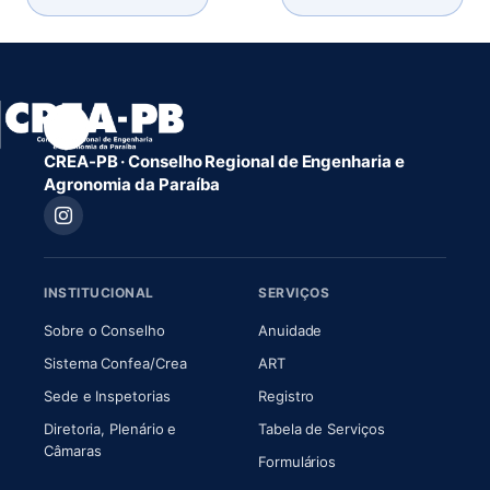
CREA-PB · Conselho Regional de Engenharia e
Agronomia da Paraíba
INSTITUCIONAL
SERVIÇOS
(abre em nova aba)
(abre em nova aba)
Sobre o Conselho
Anuidade
(abre em nova aba)
(abre em nova aba)
Sistema Confea/Crea
ART
Sede e Inspetorias
Registro
Diretoria, Plenário e
Tabela de Serviços
(abre em nova aba)
Câmaras
Formulários