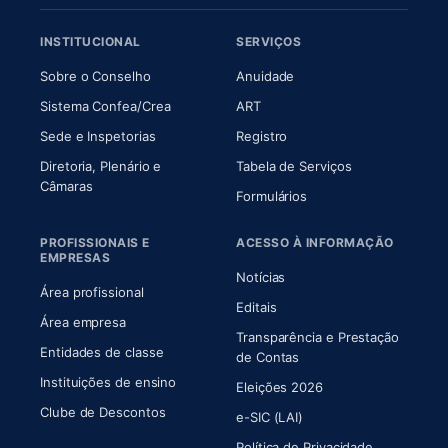
INSTITUCIONAL
SERVIÇOS
(abre em nova aba)
(abre em nova aba)
Sobre o Conselho
Anuidade
(abre em nova aba)
(abre em nova aba)
Sistema Confea/Crea
ART
Sede e Inspetorias
Registro
Diretoria, Plenário e
Tabela de Serviços
(abre em nova aba)
Câmaras
Formulários
PROFISSIONAIS E
ACESSO À INFORMAÇÃO
EMPRESAS
Notícias
Área profissional
Editais
Área empresa
Transparência e Prestação
Entidades de classe
(abre em nova aba)
de Contas
Instituições de ensino
Eleições 2026
Clube de Descontos
e-SIC (LAI)
Política de Privacidade