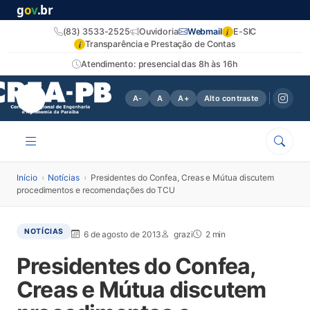
g
o
v
.br
i
(83) 3533-2525
Ouvidoria
Webmail
E-SIC
i
Transparência e Prestação de Contas
Atendimento: presencial das 8h às 16h
A-
A
A+
Alto contraste
Início
›
Notícias
›
Presidentes do Confea, Creas e Mútua discutem
procedimentos e recomendações do TCU
NOTÍCIAS
6 de agosto de 2013
grazi
2 min
Presidentes do Confea,
Creas e Mútua discutem