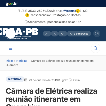
g
o
v
.br
i
(83) 3533-2525
Ouvidoria
Webmail
E-SIC
i
Transparência e Prestação de Contas
Atendimento: presencial das 8h às 16h
A-
A
A+
Alto contraste
Início
›
Notícias
›
Câmara de Elétrica realiza reunião itinerante em
Guarabira
NOTÍCIAS
29 de outubro de 2019
grazi
2 min
Câmara de Elétrica realiza
reunião itinerante em