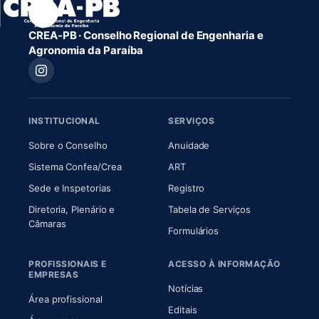
CREA-PB · Conselho Regional de Engenharia e
Agronomia da Paraíba
INSTITUCIONAL
SERVIÇOS
(abre em nova aba)
(abre em nova aba)
Sobre o Conselho
Anuidade
(abre em nova aba)
(abre em nova aba)
Sistema Confea/Crea
ART
Sede e Inspetorias
Registro
Diretoria, Plenário e
Tabela de Serviços
(abre em nova aba)
Câmaras
Formulários
PROFISSIONAIS E
ACESSO À INFORMAÇÃO
EMPRESAS
Notícias
Área profissional
Editais