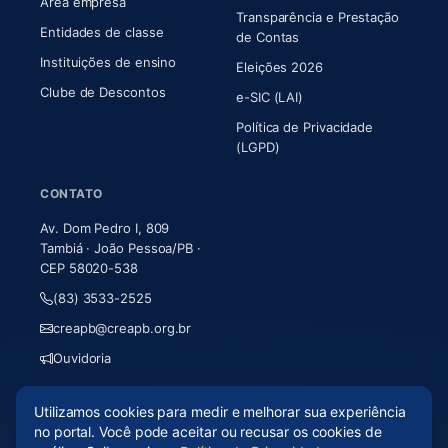
Área empresa
Transparência e Prestação
Entidades de classe
(abre em nova aba)
de Contas
Instituições de ensino
Eleições 2026
Clube de Descontos
e-SIC (LAI)
Política de Privacidade
(LGPD)
CONTATO
Av. Dom Pedro I, 809
Tambiá · João Pessoa/PB ·
CEP 58020-538
(83) 3533-2525
creapb@creapb.org.br
Ouvidoria
Utilizamos cookies para medir e melhorar sua experiência
© 2026 CREA-PB · Todos os direitos reservados
no portal. Você pode aceitar ou recusar os cookies de
Acessibilidade
·
Mapa do site
·
LGPD