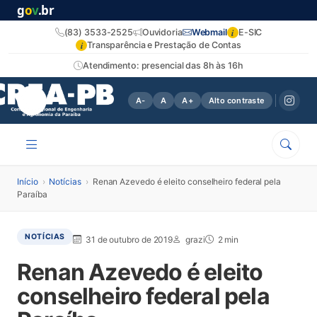
g
o
v
.br
i
(83) 3533-2525
Ouvidoria
Webmail
E-SIC
i
Transparência e Prestação de Contas
Atendimento: presencial das 8h às 16h
A-
A
A+
Alto contraste
Início
›
Notícias
›
Renan Azevedo é eleito conselheiro federal pela
Paraíba
NOTÍCIAS
31 de outubro de 2019
grazi
2 min
Renan Azevedo é eleito
conselheiro federal pela