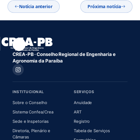
Notícia anterior
Próxima notícia
CREA-PB · Conselho Regional de Engenharia e
Agronomia da Paraíba
INSTITUCIONAL
SERVIÇOS
(abre em nova aba)
(abre em nova aba)
Sobre o Conselho
Anuidade
(abre em nova aba)
(abre em nova aba)
Sistema Confea/Crea
ART
Sede e Inspetorias
Registro
Diretoria, Plenário e
Tabela de Serviços
(abre em nova aba)
Câmaras