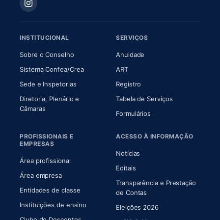
INSTITUCIONAL
SERVIÇOS
(abre em nova aba)
(abre em nova aba)
Sobre o Conselho
Anuidade
(abre em nova aba)
(abre em nova aba)
Sistema Confea/Crea
ART
Sede e Inspetorias
Registro
Diretoria, Plenário e
Tabela de Serviços
(abre em nova aba)
Câmaras
Formulários
PROFISSIONAIS E
ACESSO À INFORMAÇÃO
EMPRESAS
Notícias
Área profissional
Editais
Área empresa
Transparência e Prestação
Entidades de classe
(abre em nova aba)
de Contas
Instituições de ensino
Eleições 2026
Clube de Descontos