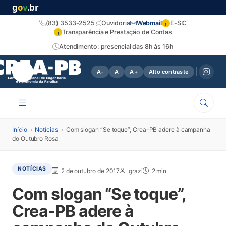
g
o
v
.br
i
(83) 3533-2525
Ouvidoria
Webmail
E-SIC
i
Transparência e Prestação de Contas
Atendimento: presencial das 8h às 16h
A-
A
A+
Alto contraste
Início
›
Notícias
›
Com slogan “Se toque”, Crea-PB adere à campanha
do Outubro Rosa
NOTÍCIAS
2 de outubro de 2017
grazi
2 min
Com slogan “Se toque”,
Crea-PB adere à