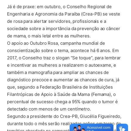
Já é de praxe: em outubro, o Conselho Regional de
Engenharia e Agronomia da Paraíba (Crea-PB) se veste
de rosa para alertar servidores, profissionais e a
sociedade sobre a importância da prevenção ao câncer
de mama, o mais letal entre as mulheres.
O apoio ao Outubro Rosa, campanha mundial de
conscientização sobre o tema, acontece há 6 anos. Em
2017, o Conselho traz o slogan “Se toque”, para lembrar
e incentivar as mulheres a realizarem o autoexame, e
também a mamografia para ampliar as chances de
diagnóstico precoce e aumentar as chances de cura, já
que, segundo a Federação Brasileira de Instituições
Filantrópicas de Apoio à Saúde da Mama (Femama), o
percentual de sucesso chega a 95% quando o tumor é
detectado com menos de um centímetro.
Segundo a presidente do Crea-PB, Giucélia Figueiredo,
durante todo o mês serão realizadas ações em torno da
temática abordada na campanha. Entre as ações, está a