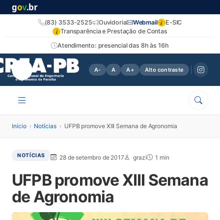
g
o
v
.br
i
(83) 3533-2525
Ouvidoria
Webmail
E-SIC
i
Transparência e Prestação de Contas
Atendimento: presencial das 8h às 16h
A-
A
A+
Alto contraste
Início
›
Notícias
›
UFPB promove XIII Semana de Agronomia
NOTÍCIAS
28 de setembro de 2017
grazi
1 min
UFPB promove XIII Semana
de Agronomia