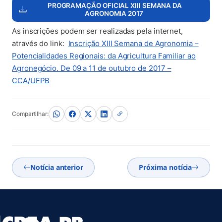
PROGRAMAÇÃO OFICIAL XIII SEMANA DA
AGRONOMIA 2017
As inscrições podem ser realizadas pela internet,
através do link:
Inscrição XIII Semana de Agronomia –
Potencialidades Regionais: da Agricultura Familiar ao
Agronegócio. De 09 a 11 de outubro de 2017 –
(abre em nova aba)
CCA/UFPB
Compartilhar:
Notícia anterior
Próxima notícia