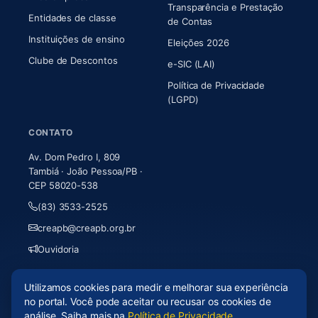
Transparência e Prestação
Entidades de classe
(abre em nova aba)
de Contas
Instituições de ensino
Eleições 2026
Clube de Descontos
e-SIC (LAI)
Política de Privacidade
(LGPD)
CONTATO
Av. Dom Pedro I, 809
Tambiá · João Pessoa/PB ·
CEP 58020-538
(83) 3533-2525
creapb@creapb.org.br
Ouvidoria
Utilizamos cookies para medir e melhorar sua experiência
© 2026 CREA-PB · Todos os direitos reservados
no portal. Você pode aceitar ou recusar os cookies de
Acessibilidade
·
Mapa do site
·
LGPD
análise. Saiba mais na
Política de Privacidade
.