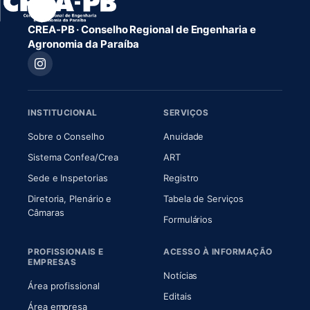
CREA-PB · Conselho Regional de Engenharia e
Agronomia da Paraíba
INSTITUCIONAL
SERVIÇOS
(abre em nova aba)
(abre em nova aba)
Sobre o Conselho
Anuidade
(abre em nova aba)
(abre em nova aba)
Sistema Confea/Crea
ART
Sede e Inspetorias
Registro
Diretoria, Plenário e
Tabela de Serviços
(abre em nova aba)
Câmaras
Formulários
PROFISSIONAIS E
ACESSO À INFORMAÇÃO
EMPRESAS
Notícias
Área profissional
Editais
Área empresa