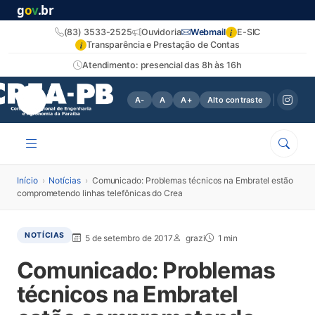
g
o
v
.br
i
(83) 3533-2525
Ouvidoria
Webmail
E-SIC
i
Transparência e Prestação de Contas
Atendimento: presencial das 8h às 16h
A-
A
A+
Alto contraste
Início
›
Notícias
›
Comunicado: Problemas técnicos na Embratel estão
comprometendo linhas telefônicas do Crea
NOTÍCIAS
5 de setembro de 2017
grazi
1 min
Comunicado: Problemas
técnicos na Embratel