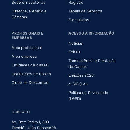
Sede e Inspetorias
Registro
Diretoria, Plenário e
Tabela de Serviços
(abre em nova aba)
Câmaras
Formulários
PROFISSIONAIS E
ACESSO À INFORMAÇÃO
EMPRESAS
Notícias
Área profissional
Editais
Área empresa
Transparência e Prestação
Entidades de classe
(abre em nova aba)
de Contas
Instituições de ensino
Eleições 2026
Clube de Descontos
e-SIC (LAI)
Política de Privacidade
(LGPD)
CONTATO
Av. Dom Pedro I, 809
Tambiá · João Pessoa/PB ·