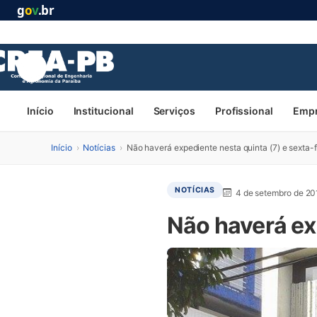
g
o
v
.br
Início
Institucional
Serviços
Profissional
Emp
Início
›
Notícias
›
Não haverá expediente nesta quinta (7) e sexta-fe
NOTÍCIAS
4 de setembro de 20
Não haverá exp