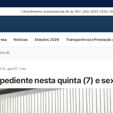
Atendimento: presencial das 8h às 16h
(83) 3533-2525
O
resa
Notícias
Eleições 2026
Transparência e Prestação
ira (8)
17
grazi
1 min
ediente nesta quinta (7) e sex