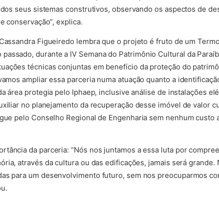
e dos seus sistemas construtivos, observando os aspectos de d
de conservação”, explica.
, Cassandra Figueiredo lembra que o projeto é fruto de um Term
assado, durante a IV Semana do Patrimônio Cultural da Paraíba.
ações técnicas conjuntas em benefício da proteção do patrimôn
 vamos ampliar essa parceria numa atuação quanto a identificaç
a área protegia pelo Iphaep, inclusive análise de instalações elét
uxiliar no planejamento da recuperação desse imóvel de valor cu
regue pelo Conselho Regional de Engenharia sem nenhum custo a
rtância da parceria: “Nós nos juntamos a essa luta por compr
ria, através da cultura ou das edificações, jamais será grande
idas para um desenvolvimento futuro, sem nos preocuparmos co
u.