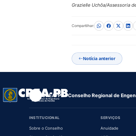
Grazielle Uchôa/Assessoria 
Compartilhar:
Notícia anterior
CREA-PB · Conselho Regional de Engenh
INSTITUCIONAL
SERVIÇOS
(abre em nova aba)
(abre em
Sobre o Conselho
Anuidade