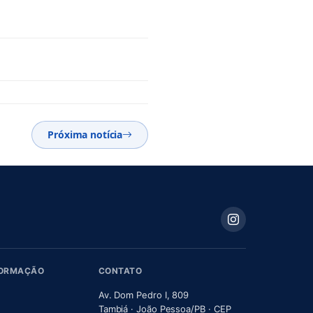
Próxima notícia
FORMAÇÃO
CONTATO
Av. Dom Pedro I, 809
Tambiá · João Pessoa/PB · CEP