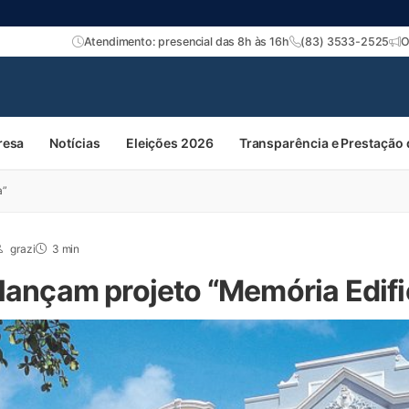
Atendimento: presencial das 8h às 16h
(83) 3533-2525
O
resa
Notícias
Eleições 2026
Transparência e Prestação
a”
grazi
3 min
 lançam projeto “Memória Edif