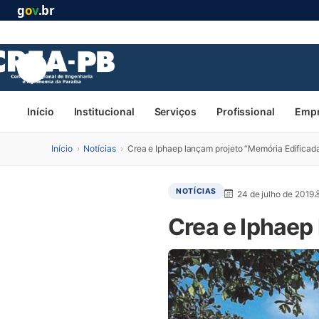
g
o
v
.br
Início
Institucional
Serviços
Profissional
Emp
Início
›
Notícias
›
Crea e Iphaep lançam projeto “Memória Edificad
NOTÍCIAS
24 de julho de 2019
Crea e Iphaep