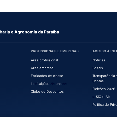
aria e Agronomia da Paraíba
PROFISSIONAIS E EMPRESAS
ACESSO À IN
 nova aba)
Área profissional
Notícias
aba)
Área empresa
Editais
Entidades de classe
Transparência 
(abre e
Contas
Instituições de ensino
Eleições 2026
Clube de Descontos
e-SIC (LAI)
Política de Pri