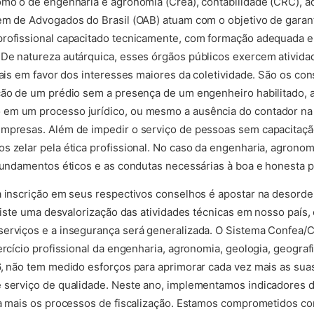
omo o de engenharia e agronomia (Crea), contabilidade (CRC), a
em de Advogados do Brasil (OAB) atuam com o objetivo de garanti
rofissional capacitado tecnicamente, com formação adequada e 
De natureza autárquica, esses órgãos públicos exercem atividad
uais em favor dos interesses maiores da coletividade. São os con
ção de um prédio sem a presença de um engenheiro habilitado, 
em um processo jurídico, ou mesmo a ausência do contador na 
empresas. Além de impedir o serviço de pessoas sem capacitaç
s zelar pela ética profissional. No caso da engenharia, agronom
 fundamentos éticos e as condutas necessárias à boa e honesta p
da inscrição em seus respectivos conselhos é apostar na desor
existe uma desvalorização das atividades técnicas em nosso país
erviços e a insegurança será generalizada. O Sistema Confea/C
ercício profissional da engenharia, agronomia, geologia, geogra
6, não tem medido esforços para aprimorar cada vez mais as sua
 serviço de qualidade. Neste ano, implementamos indicadores de 
da mais os processos de fiscalização. Estamos comprometidos c