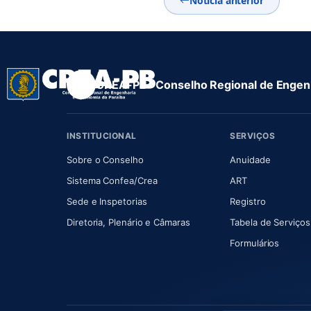
Notícia anterior
CREA-PB · Conselho Regional de Engenh
INSTITUCIONAL
SERVIÇOS
(abre em nova aba)
(abre em
Sobre o Conselho
Anuidade
(abre em nova aba)
(abre em nova 
Sistema Confea/Crea
ART
Sede e Inspetorias
Registro
(abre em nova aba)
Diretoria, Plenário e Câmaras
Tabela de Serviços
Formulários