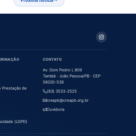
Próxima notícia
FORMAÇÃO
CONTATO
Av. Dom Pedro I, 809
Tambiá · João Pessoa/PB · CEP
58020-538
e Prestação de
(83) 3533-2525
m nova aba)
creapb@creapb.org.br
Ouvidoria
vacidade (LGPD)