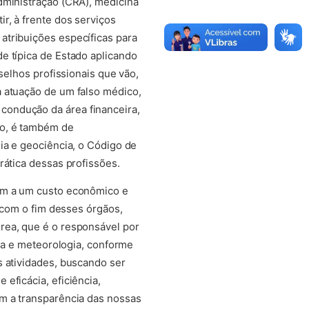
dministração (CRA), medicina
r, à frente dos serviços
atribuições específicas para
e típica de Estado aplicando
selhos profissionais que vão,
a atuação de um falso médico,
condução da área financeira,
ão, é também de
ia e geociência, o Código de
rática dessas profissões.
dem a um custo econômico e
, com o fim desses órgãos,
rea, que é o responsável por
fia e meteorologia, conforme
s atividades, buscando ser
eficácia, eficiência,
om a transparência das nossas