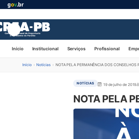
g
o
v
.br
Início
Institucional
Serviços
Profissional
Emp
Início
›
Notícias
›
NOTA PELA PERMANÊNCIA DOS CONSELHOS R
NOTÍCIAS
19 de julho de 2019
NOTA PELA P